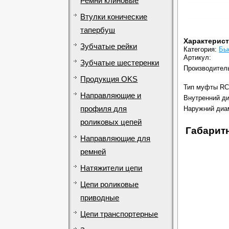
Ремни клиновые
Втулки конические
тапербуш
Характерис
Зубчатые рейки
Категория:
Бы
Артикул:
Зубчатые шестеренки
Производител
Продукция OKS
Тип муфты RC
Направляющие и
Внутренний ди
профиля для
Наружний диа
роликовых цепей
Габарит
Направляющие для
ремней
Натяжители цепи
Цепи роликовые
приводные
Цепи транспортерные