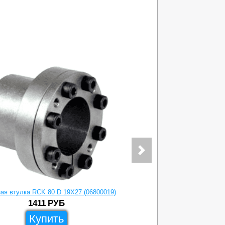
ая втулка RCK 80 D 19X27 (06800019)
Зажимная вту
1411
РУБ
Купить