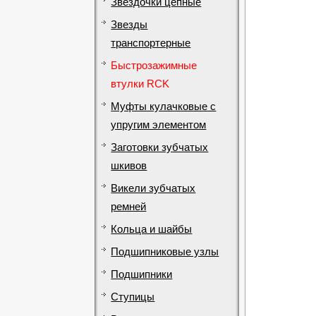
Звездочки цепные
Звезды
транспортерные
Быстрозажимные
втулки RCK
Муфты кулачковые с
упругим элементом
Заготовки зубчатых
шкивов
Викели зубчатых
ремней
Кольца и шайбы
Подшипниковые узлы
Подшипники
Ступицы