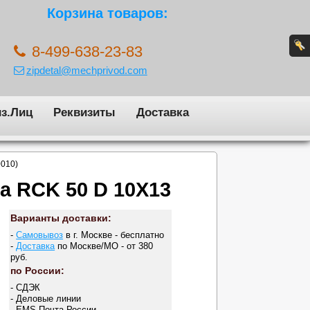
Корзина товаров:
8-499-638-23-83
zipdetal@mechprivod.com
з.Лиц
Реквизиты
Доставка
0010)
а RCK 50 D 10X13
Варианты доставки:
-
Самовывоз
в г. Москве - бесплатно
-
Доставка
по Москве/МО - от 380
руб.
по России:
- СДЭК
- Деловые линии
- EMS Почта России