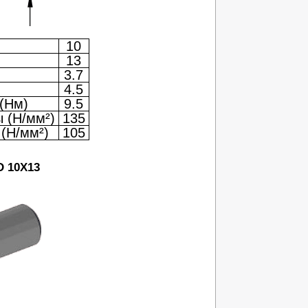
10
13
3.7
4.5
(Нм)
9.5
 (Н/мм²)
135
(Н/мм²)
105
D 10X13