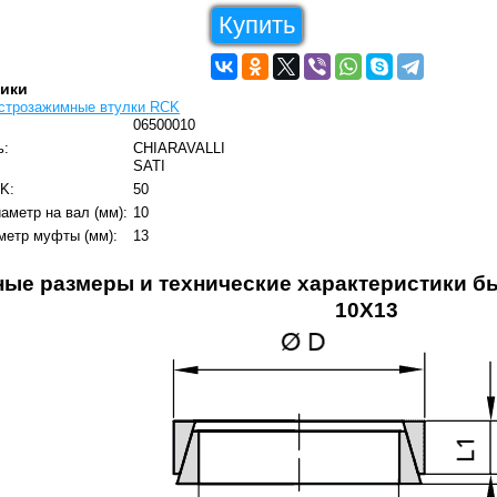
Купить
тики
строзажимные втулки RCK
06500010
ь:
CHIARAVALLI
SATI
K:
50
аметр на вал (мм):
10
метр муфты (мм):
13
ные размеры и технические характеристики 
10X13