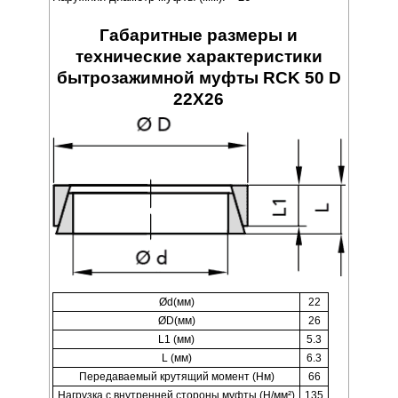
Габаритные размеры и
технические характеристики
бытрозажимной муфты RCK 50 D
22X26
Ød(мм)
22
ØD(мм)
26
L1 (мм)
5.3
L (мм)
6.3
Передаваемый крутящий момент (Нм)
66
Нагрузка с внутренней стороны муфты (Н/мм²)
135