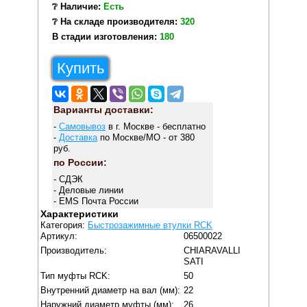
❔ Наличие:
Есть
❔ На складе производителя:
320
В стадии изготовления:
180
Купить
Варианты доставки:
-
Самовывоз
в г. Москве - бесплатно
-
Доставка
по Москве/МО - от 380
руб.
по России:
- СДЭК
- Деловые линии
- EMS Почта России
Характеристики
Категория:
Быстрозажимные втулки RCK
Артикул:
06500022
Производитель:
CHIARAVALLI
SATI
Тип муфты RCK:
50
Внутренний диаметр на вал (мм):
22
Наружний диаметр муфты (мм):
26