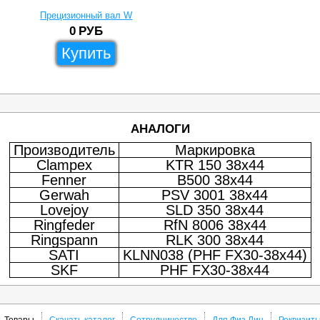
Прецизионный вал W
0
РУБ
Купить
АНАЛОГИ
Производитель
Маркировка
Clampex
KTR 150 38x44
Fenner
B500 38x44
Gerwah
PSV 3001 38x44
Lovejoy
SLD 350 38x44
Ringfeder
RfN 8006 38x44
Ringspann
RLK 300 38x44
SATI
KLNN038 (PHF FX30-38x44)
SKF
PHF FX30-38x44