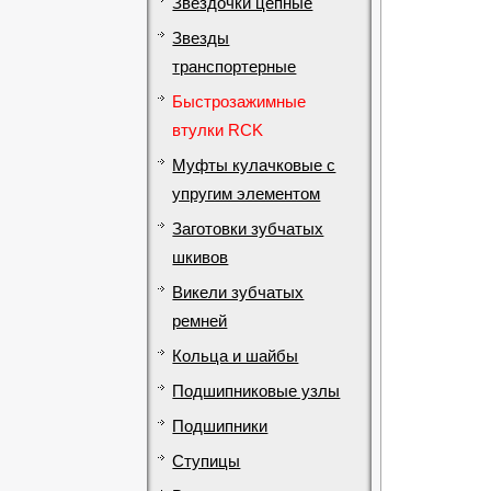
Звездочки цепные
Звезды
транспортерные
Быстрозажимные
втулки RCK
Муфты кулачковые с
упругим элементом
Заготовки зубчатых
шкивов
Викели зубчатых
ремней
Кольца и шайбы
Подшипниковые узлы
Подшипники
Ступицы