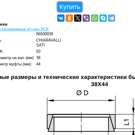
Купить
тики
строзажимные втулки RCK
06500038
ь:
CHIARAVALLI
SATI
K:
50
аметр на вал (мм):
38
метр муфты (мм):
44
ные размеры и технические характеристики 
38X44