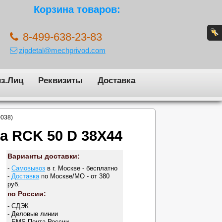
Корзина товаров:
8-499-638-23-83
zipdetal@mechprivod.com
з.Лиц
Реквизиты
Доставка
0038)
а RCK 50 D 38X44
Варианты доставки:
-
Самовывоз
в г. Москве - бесплатно
-
Доставка
по Москве/МО - от 380
руб.
по России:
- СДЭК
- Деловые линии
- EMS Почта России