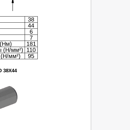
38
44
6
7
(Нм)
181
 (Н/мм²)
110
(Н/мм²)
95
D 38X44