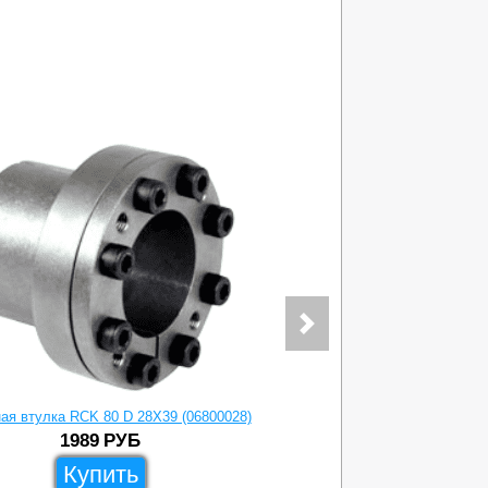
ая втулка RCK 80 D 28X39 (06800028)
Зажимная вт
1989
РУБ
Купить