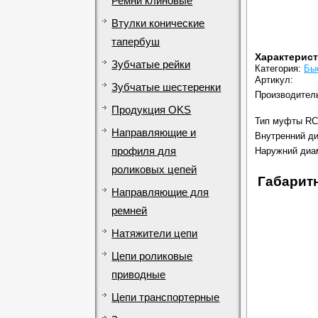
Ремни клиновые
Втулки конические
тапербуш
Характерис
Зубчатые рейки
Категория:
Бы
Артикул:
Зубчатые шестеренки
Производител
Продукция OKS
Тип муфты RC
Направляющие и
Внутренний ди
профиля для
Наружний диа
роликовых цепей
Габарит
Направляющие для
ремней
Натяжители цепи
Цепи роликовые
приводные
Цепи транспортерные