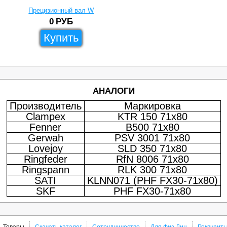
Прецизионный вал W
0
РУБ
Купить
АНАЛОГИ
Производитель
Маркировка
Clampex
KTR 150 71x80
Fenner
B500 71x80
Gerwah
PSV 3001 71x80
Lovejoy
SLD 350 71x80
Ringfeder
RfN 8006 71x80
Ringspann
RLK 300 71x80
SATI
KLNN071 (PHF FX30-71x80)
SKF
PHF FX30-71x80
Товары
Скачать каталог
Сотрудничество
Для Физ.Лиц
Реквизит