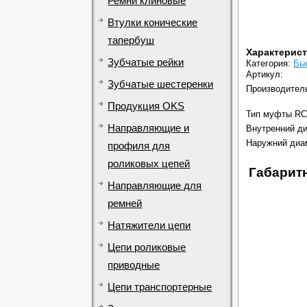
Ремни клиновые
Втулки конические
тапербуш
Характерис
Зубчатые рейки
Категория:
Бы
Артикул:
Зубчатые шестеренки
Производител
Продукция OKS
Тип муфты RC
Направляющие и
Внутренний ди
Наружний диа
профиля для
роликовых цепей
Габарит
Направляющие для
ремней
Натяжители цепи
Цепи роликовые
приводные
Цепи транспортерные