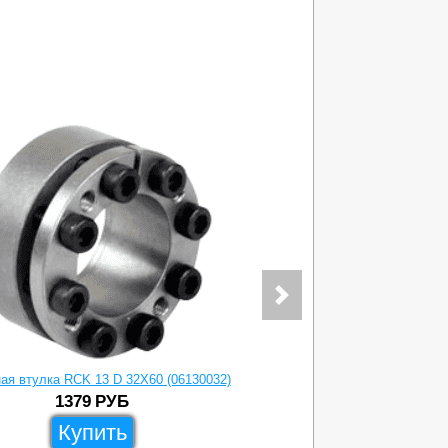
Зажимная вт
ая втулка RCK 13 D 32X60 (06130032)
1379
РУБ
Купить