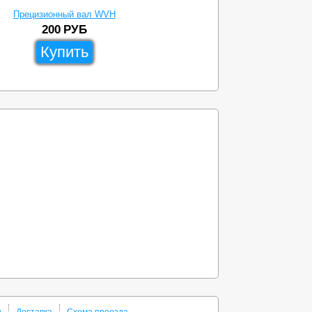
Прецизионный вал WVH
200
РУБ
Купить
ы
Доставка
Схема проезда