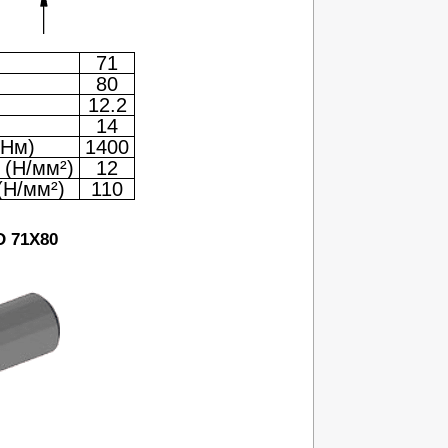
71
80
12.2
14
(Нм)
1400
 (Н/мм²)
12
(Н/мм²)
110
D 71X80