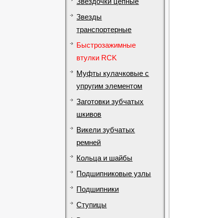
Звездочки цепные
Звезды
транспортерные
Быстрозажимные
втулки RCK
Муфты кулачковые с
упругим элементом
Заготовки зубчатых
шкивов
Викели зубчатых
ремней
Кольца и шайбы
Подшипниковые узлы
Подшипники
Ступицы