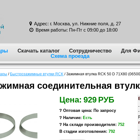
Адрес: г. Москва, ул. Нижние поля, д. 27
Время работы: Пн-Пт с 09:00 до 18:00
ары
Скачать каталог
Сотрудничество
Для Фи
Схема проезда
вары
/
Быстрозажимные втулки RCK
/
Зажимная втулка RCK 50 D 71X80 (0650
жимная соединительная втулк
Цена:
929
РУБ
❔ Оптовая цена: По запросу
❔ Наличие:
Есть
❔ На складе производителя:
752
В стадии изготовления:
792