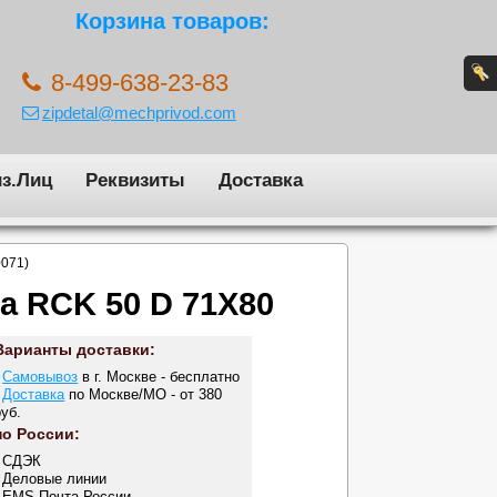
Корзина товаров:
8-499-638-23-83
zipdetal@mechprivod.com
з.Лиц
Реквизиты
Доставка
0071)
а RCK 50 D 71X80
Варианты доставки:
-
Самовывоз
в г. Москве - бесплатно
-
Доставка
по Москве/МО - от 380
руб.
по России:
- СДЭК
- Деловые линии
- EMS Почта России