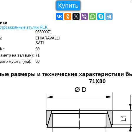
Купить
тики
строзажимные втулки RCK
06500071
ь:
CHIARAVALLI
SATI
K:
50
аметр на вал (мм):
71
метр муфты (мм):
80
ные размеры и технические характеристики 
71X80