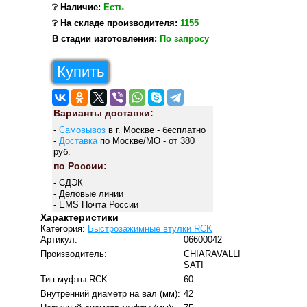
❔ Наличие:
Есть
❔ На складе производителя:
1155
В стадии изготовления:
По запросу
Купить
Варианты доставки:
-
Самовывоз
в г. Москве - бесплатно
-
Доставка
по Москве/МО - от 380
руб.
по России:
- СДЭК
- Деловые линии
- EMS Почта России
Характеристики
Категория:
Быстрозажимные втулки RCK
Артикул:
06600042
Производитель:
CHIARAVALLI
SATI
Тип муфты RCK:
60
Внутренний диаметр на вал (мм):
42