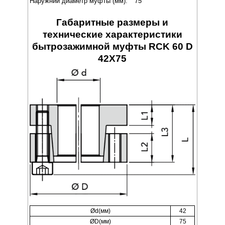
Наружний диаметр муфты (мм):
75
Габаритные размеры и
технические характеристики
бытрозажимной муфты RCK 60 D
42X75
Ød(мм)
42
ØD(мм)
75