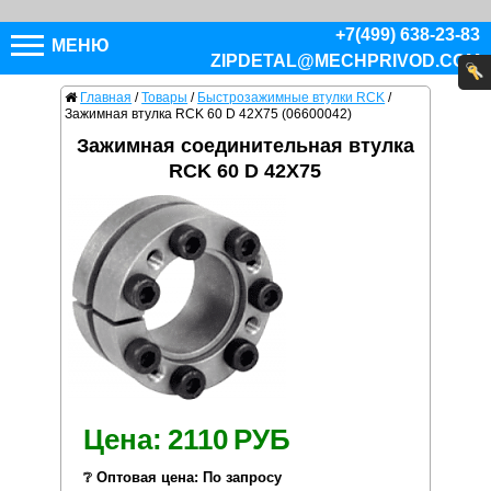
+7(499) 638-23-83
МЕНЮ
ZIPDETAL@MECHPRIVOD.COM
Главная
/
Товары
/
Быстрозажимные втулки RCK
/
Зажимная втулка RCK 60 D 42X75 (06600042)
Зажимная соединительная втулка
RCK 60 D 42X75
Цена:
2110
РУБ
❔ Оптовая цена: По запросу