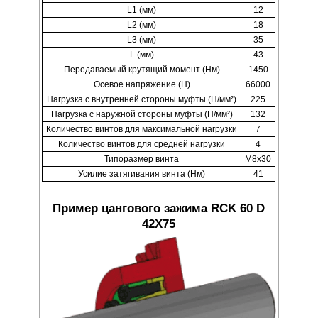
L1 (мм)
12
L2 (мм)
18
L3 (мм)
35
L (мм)
43
Передаваемый крутящий момент (Нм)
1450
Осевое напряжение (Н)
66000
Нагрузка с внутренней стороны муфты (Н/мм²)
225
Нагрузка с наружной стороны муфты (Н/мм²)
132
Количество винтов для максимальной нагрузки
7
Количество винтов для средней нагрузки
4
Типоразмер винта
M8x30
Усилие затягивания винта (Нм)
41
Пример цангового зажима RCK 60 D
42X75