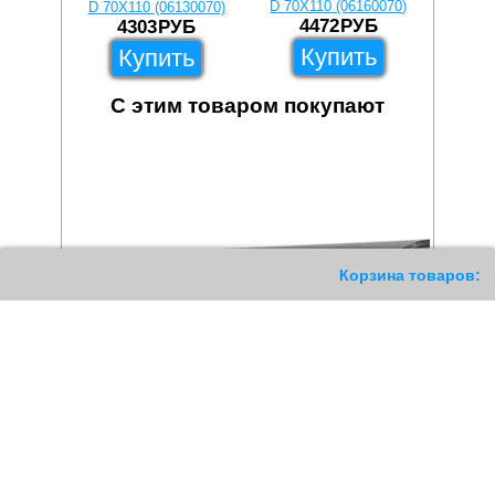
D 70X110 (06160070)
D 160X
D 70X110 (06130070)
4472
РУБ
3
4303
РУБ
Купить
Купить
С этим товаром покупают
11
Корзина товаров: