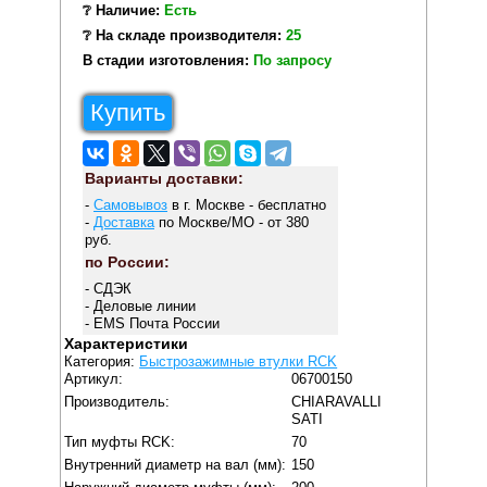
❔ Наличие:
Есть
❔ На складе производителя:
25
В стадии изготовления:
По запросу
Купить
Варианты доставки:
-
Самовывоз
в г. Москве - бесплатно
-
Доставка
по Москве/МО - от 380
руб.
по России:
- СДЭК
- Деловые линии
- EMS Почта России
Характеристики
Категория:
Быстрозажимные втулки RCK
Артикул:
06700150
Производитель:
CHIARAVALLI
SATI
Тип муфты RCK:
70
Внутренний диаметр на вал (мм):
150