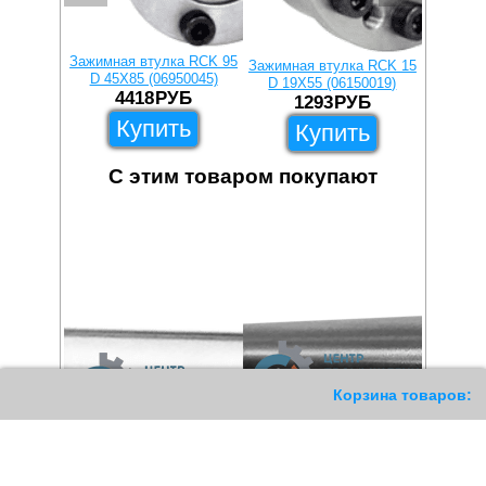
Зажимная втулка RCK 95
Зажимна
Зажимная втулка RCK 15
D 45X85 (06950045)
D 60X
D 19X55 (06150019)
4418
РУБ
3
1293
РУБ
Купить
Купить
С этим товаром покупают
11
Корзина товаров: