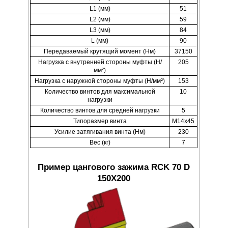
L1 (мм)
51
L2 (мм)
59
L3 (мм)
84
L (мм)
90
Передаваемый крутящий момент (Нм)
37150
Нагрузка с внутренней стороны муфты (Н/
205
мм²)
Нагрузка с наружной стороны муфты (Н/мм²)
153
Количество винтов для максимальной
10
нагрузки
Количество винтов для средней нагрузки
5
Типоразмер винта
M14x45
Усилие затягивания винта (Нм)
230
Вес (кг)
7
Пример цангового зажима RCK 70 D
150X200