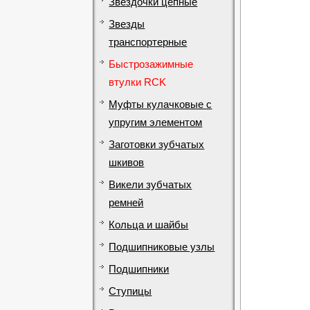
Звездочки цепные
Звезды
транспортерные
Быстрозажимные
втулки RCK
Муфты кулачковые с
упругим элементом
Заготовки зубчатых
шкивов
Викели зубчатых
ремней
Кольца и шайбы
Подшипниковые узлы
Подшипники
Ступицы