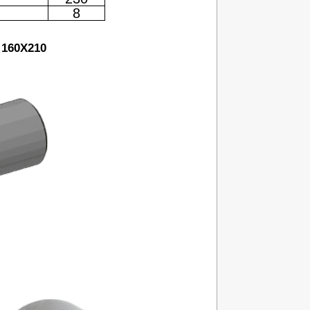
8
 160X210