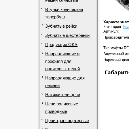
Ремни клиновые
Втулки конические
тапербуш
Характерис
Зубчатые рейки
Категория:
Бы
Артикул:
Зубчатые шестеренки
Производител
Продукция OKS
Тип муфты RC
Направляющие и
Внутренний ди
Наружний диа
профиля для
роликовых цепей
Габарит
Направляющие для
ремней
Натяжители цепи
Цепи роликовые
приводные
Цепи транспортерные