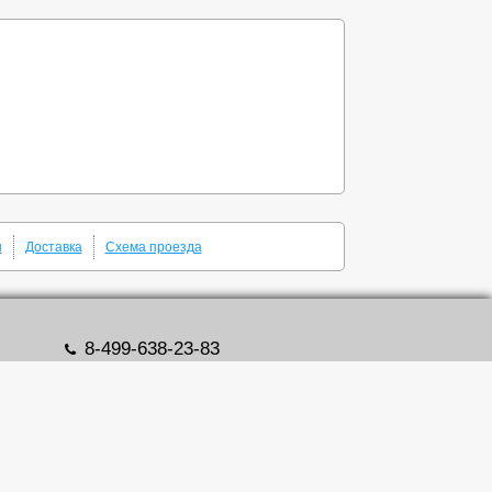
ы
Доставка
Схема проезда
8-499-638-23-83
zipdetal@mechprivod.com
алоги
Адрес: г. Москва, ул. Нижние поля, д. 27
Время работы: Пн-Пт с 09:00 до 18:00