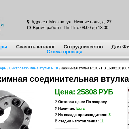
Адрес: г. Москва, ул. Нижние поля, д. 27
Время работы: Пн-Пт с 09:00 до 18:00
ары
Скачать каталог
Сотрудничество
Для Фи
Схема проезда
вары
/
Быстрозажимные втулки RCK
/
Зажимная втулка RCK 71 D 160X210 (06
имная соединительная втулка
Цена:
25808
РУБ
❔ Оптовая цена: По запросу
❔ Наличие:
Есть
❔ На складе производителя:
3
В стадии изготовления:
11