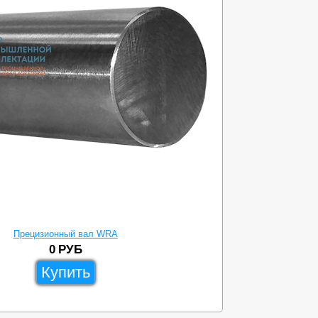
Прецизионный вал WRA
0
РУБ
Купить