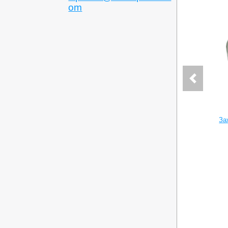
om
За