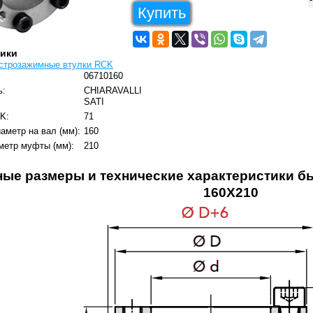
Купить
тики
строзажимные втулки RCK
06710160
ь:
CHIARAVALLI
SATI
K:
71
аметр на вал (мм):
160
метр муфты (мм):
210
ные размеры и технические характеристики 
160X210