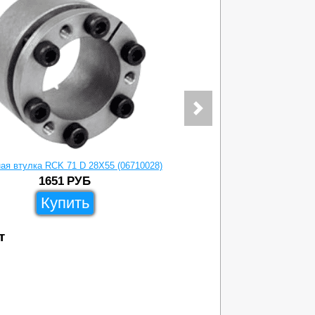
ая втулка RCK 71 D 28X55 (06710028)
Зажимная вт
1651
РУБ
Купить
т
11