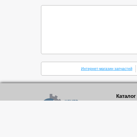
Интернет-магазин запчастей
Каталог
Шкивы кли
Поликлино
Шкивы зуб
Зубчатые 
Реквизиты
Конически
MechPrivod.com ©
2015
-2026
Зубчатые 