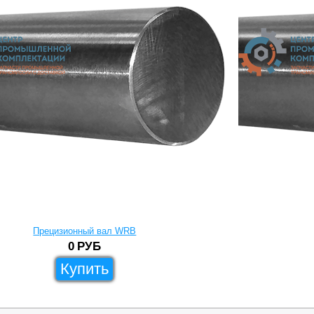
Прецизионный вал WRB
0
РУБ
Купить