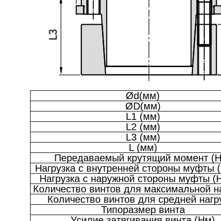
Ød(мм)
ØD(мм)
L1 (мм)
L2 (мм)
L3 (мм)
L (мм)
Передаваемый крутящий момент (Н
Нагрузка с внутренней стороны муфты (
Нагрузка с наружной стороны муфты (
Количество винтов для максимальной н
Количество винтов для средней нагр
Типоразмер винта
Усилие затягивания винта (Нм)