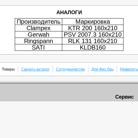
АНАЛОГИ
Производитель
Маркировка
Clampex
KTR 200 160x210
Gerwah
PSV 2007.3 160x210
Ringspann
RLK 131 160x210
SATI
KLDB160
Товары
Скачать каталог
Сотрудничество
Для Физ.Лиц
Реквизит
Сервис
Доставка
нового ремня
Роликовые цепи
Самовывоз
вые шкивы
Звездочки цепные
Скачать кат
чатые
Быстрозажимные втулки
ремни
Кулачковые муфты
е втулки TAPER LOCK
Подшипниковые узлы
рейки
Редукторы