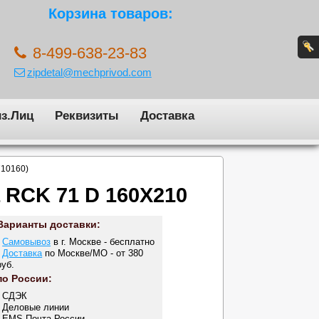
Корзина товаров:
8-499-638-23-83
zipdetal@mechprivod.com
з.Лиц
Реквизиты
Доставка
710160)
 RCK 71 D 160X210
Варианты доставки:
-
Самовывоз
в г. Москве - бесплатно
-
Доставка
по Москве/МО - от 380
руб.
по России:
- СДЭК
- Деловые линии
- EMS Почта России