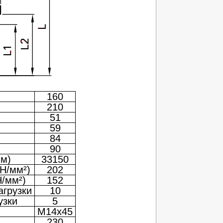
160
210
51
59
84
90
м)
33150
Н/мм²)
202
Н/мм²)
152
агрузки
10
узки
5
M14x45
230