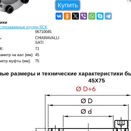
Купить
тики
строзажимные втулки RCK
06710045
ь:
CHIARAVALLI
SATI
K:
71
аметр на вал (мм):
45
метр муфты (мм):
75
ные размеры и технические характеристики 
45X75