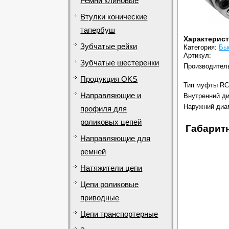
Ремни клиновые
Втулки конические
тапербуш
Характерис
Зубчатые рейки
Категория:
Бы
Артикул:
Зубчатые шестеренки
Производител
Продукция OKS
Тип муфты RC
Направляющие и
Внутренний ди
Наружний диа
профиля для
роликовых цепей
Габарит
Направляющие для
ремней
Натяжители цепи
Цепи роликовые
приводные
Цепи транспортерные