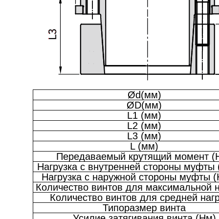
Ød(мм)
ØD(мм)
L1 (мм)
L2 (мм)
L3 (мм)
L (мм)
Передаваемый крутящий момент (
Нагрузка с внутренней стороны муфты 
Нагрузка с наружной стороны муфты (
Количество винтов для максимальной н
Количество винтов для средней нагр
Типоразмер винта
Усилие затягивания винта (Нм)