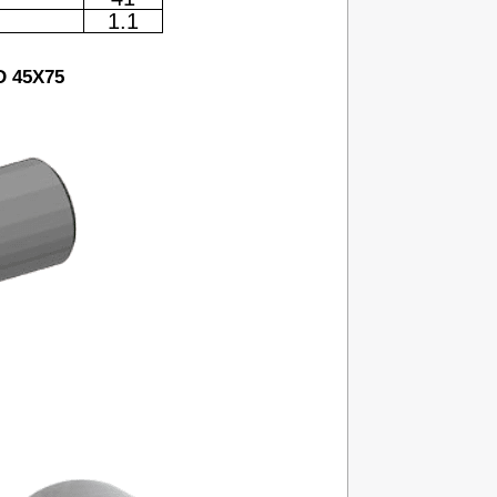
1.1
D 45X75