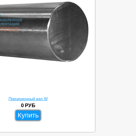
Прецизионный вал W
0
РУБ
Купить