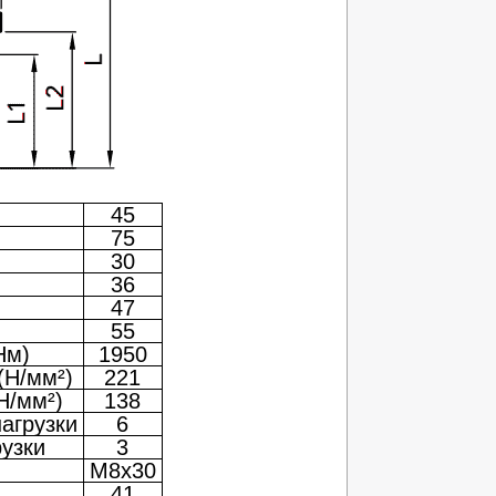
45
75
30
36
47
55
Нм)
1950
(Н/мм²)
221
Н/мм²)
138
агрузки
6
узки
3
M8x30
41