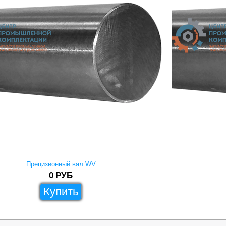
Прецизионный вал WV
0
РУБ
Купить