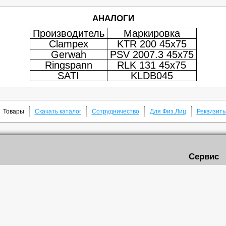
АНАЛОГИ
Производитель
Маркировка
Clampex
KTR 200 45x75
Gerwah
PSV 2007.3 45x75
Ringspann
RLK 131 45x75
SATI
KLDB045
Товары
Скачать каталог
Сотрудничество
Для Физ.Лиц
Реквизит
Сервис
Доставка
нового ремня
Роликовые цепи
Самовывоз
вые шкивы
Звездочки цепные
Скачать кат
чатые
Быстрозажимные втулки
ремни
Кулачковые муфты
е втулки TAPER LOCK
Подшипниковые узлы
рейки
Редукторы