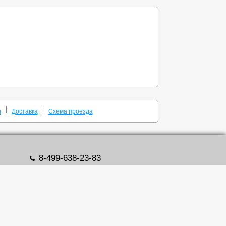
ы
Доставка
Схема проезда
8-499-638-23-83
zipdetal@mechprivod.com
алоги
Адрес: г. Москва, ул. Нижние поля, д. 27
Время работы: Пн-Пт с 09:00 до 18:00