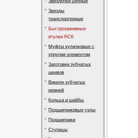
Звездочки цепные
Звезды
транспортерные
Быстрозажимные
втулки RCK
Муфты кулачковые с
упругим элементом
Заготовки зубчатых
шкивов
Викели зубчатых
ремней
Кольца и шайбы
Подшипниковые узлы
Подшипники
Ступицы