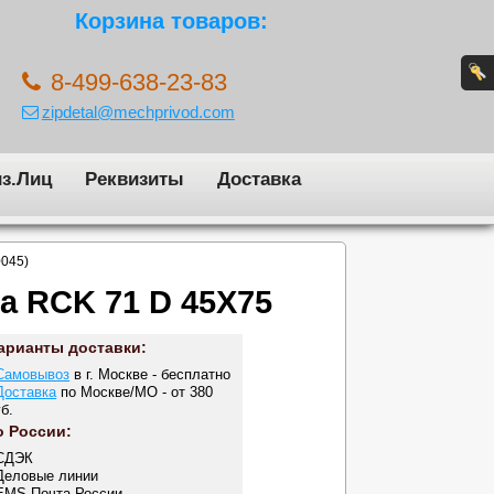
Корзина товаров:
8-499-638-23-83
zipdetal@mechprivod.com
з.Лиц
Реквизиты
Доставка
0045)
а RCK 71 D 45X75
арианты доставки:
Самовывоз
в г. Москве - бесплатно
Доставка
по Москве/МО - от 380
б.
о России:
 СДЭК
 Деловые линии
 EMS Почта России