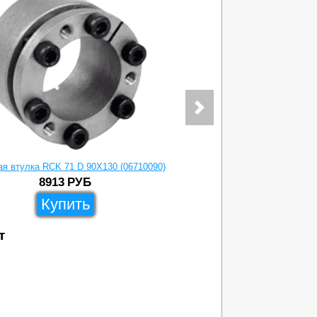
я втулка RCK 71 D 90X130 (06710090)
Зажимная вту
8913
РУБ
Купить
т
11