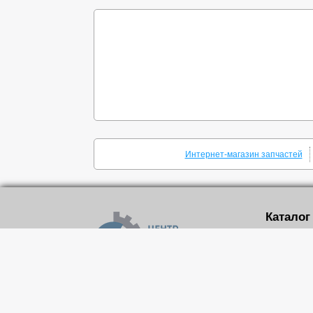
Интернет-магазин запчастей
Каталог
Шкивы кли
Поликлино
Шкивы зуб
Зубчатые 
Реквизиты
Конически
MechPrivod.com ©
2015
-2026
Зубчатые 
Все права защищены