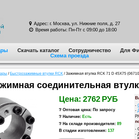
Адрес: г. Москва, ул. Нижние поля, д. 27
Время работы: Пн-Пт с 09:00 до 18:00
ары
Скачать каталог
Сотрудничество
Для Фи
Схема проезда
вары
/
Быстрозажимные втулки RCK
/
Зажимная втулка RCK 71 D 45X75 (0671
жимная соединительная втулк
Цена:
2762
РУБ
В
-
❔ Оптовая цена: По запросу
-
ру
❔ Наличие:
Есть
п
❔ На складе производителя:
89
-
В стадии изготовления:
137
-
-