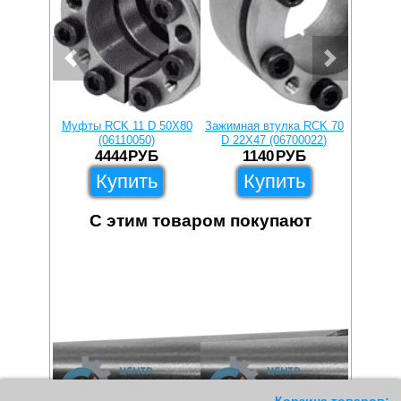
Муфты RCK 11 D 50X80
Зажимная втулка RCK 70
Зажимна
(06110050)
D 22X47 (06700022)
D 45X
4444
РУБ
1140
РУБ
1
Купить
Купить
С этим товаром покупают
11