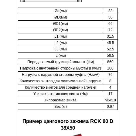
Ød(мм)
38
ØD(мм)
50
ØD1(мм)
66
ØD2(мм)
72
L1 (мм)
31.5
L2 (мм)
45.5
L3 (мм)
52.5
L (мм)
58.5
Передаваемый крутящий момент (Нм)
860
Нагрузка с внутренней стороны муфты (Н/мм²)
100
Нагрузка с наружной стороны муфты (Н/мм²)
76
Количество винтов для максимальной нагрузки
8
Количество винтов для средней нагрузки
4
Усилие затягивания винта (Нм)
17
Типоразмер винта
M6x18
Вес (кг)
0.67
Пример цангового зажима RCK 80 D
38X50