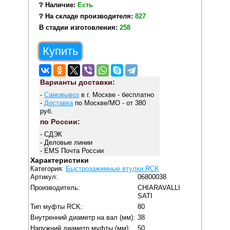
❔ Наличие:
Есть
❔ На складе производителя:
827
В стадии изготовления:
258
Купить
Варианты доставки:
-
Самовывоз
в г. Москве - бесплатно
-
Доставка
по Москве/МО - от 380
руб.
по России:
- СДЭК
- Деловые линии
- EMS Почта России
Характеристики
Категория:
Быстрозажимные втулки RCK
Артикул:
06800038
Производитель:
CHIARAVALLI
SATI
Тип муфты RCK:
80
Внутренний диаметр на вал (мм):
38
Наружний диаметр муфты (мм):
50