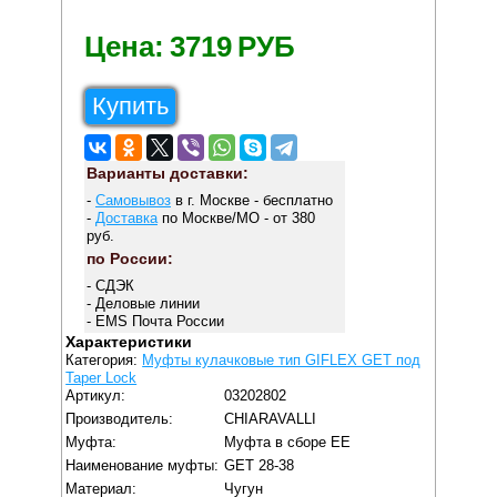
Цена:
3719
РУБ
Купить
Варианты доставки:
-
Самовывоз
в г. Москве - бесплатно
-
Доставка
по Москве/МО - от 380
руб.
по России:
- СДЭК
- Деловые линии
- EMS Почта России
Характеристики
Категория:
Муфты кулачковые тип GIFLEX GET под
Taper Lock
Артикул:
03202802
Производитель:
CHIARAVALLI
Муфта:
Муфта в сборе EE
Наименование муфты:
GET 28-38
Материал:
Чугун