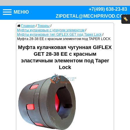
+7(499) 638-23-83
МЕНЮ
ZIPDETAL@MECHPRIVOD.COM
Главная
/
Товары
/
Муфты кулачковые с упругим элементом
/
Муфты кулачковые тип GIFLEX GET под Taper Lock
/
Муфта 28-38 EE с красным элементом под TAPER LOCK
Муфта кулачковая чугунная GIFLEX
GET 28-38 EE с красным
эластичным элементом под Taper
Lock