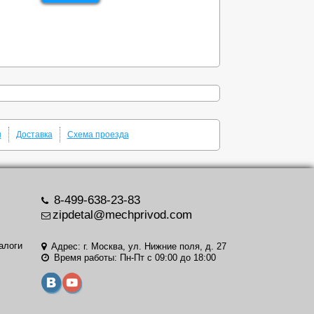
ы
Доставка
Схема проезда
8-499-638-23-83
zipdetal@mechprivod.com
алоги
Адрес: г. Москва, ул. Нижние поля, д. 27
Время работы: Пн-Пт с 09:00 до 18:00