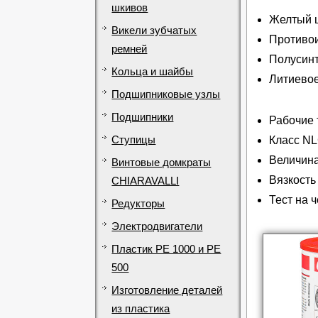
шкивов
Желтый 
Викели зубчатых
Противо
ремней
Полусинт
Кольца и шайбы
Литиево
Подшипниковые узлы
Подшипники
Рабочие 
Ступицы
Класс NL
Величина
Винтовые домкраты
Вязкость
CHIARAVALLI
Тест на 
Редукторы
Электродвигатели
Пластик PE 1000 и PE
500
Изготовление деталей
из пластика