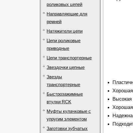
роликовых цепей
Направляющие для
ремней
Натяжители цепи
Цепи роликовые
приводные
Цепи транспортерные
Звездочки цепные
Звезды
Пластичн
транспортерные
Хорошая 
Быстрозажимные
Высокая 
втулки RCK
Хорошая 
Муфты кулачковые с
Надежная
упругим элементом
Подходит
Заготовки зубчатых