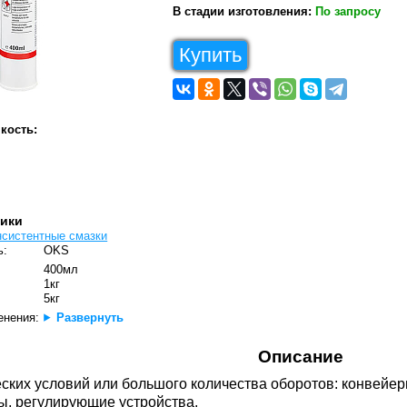
В стадии изготовления:
По запросу
Купить
кость:
тики
нсистентные смазки
ь:
OKS
400мл
1кг
5кг
енения:
Развернуть
Описание
еских условий или большого количества оборотов: конвейе
ы, регулирующие устройства.