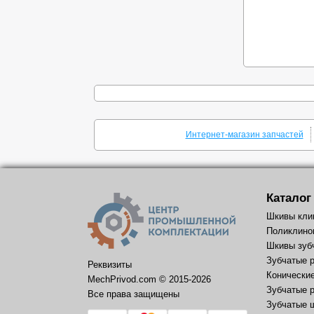
Интернет-магазин запчастей
Каталог
Шкивы кли
Поликлино
Шкивы зуб
Зубчатые 
Реквизиты
Конически
MechPrivod.com ©
2015
-2026
Зубчатые 
Все права защищены
Зубчатые 