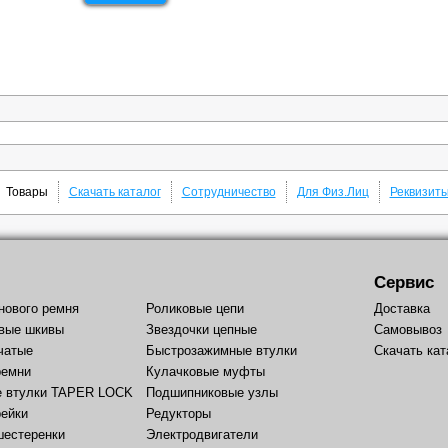
Товары
Скачать каталог
Сотрудничество
Для Физ.Лиц
Реквизит
Сервис
Доставка
нового ремня
Роликовые цепи
Самовывоз
вые шкивы
Звездочки цепные
Скачать кат
чатые
Быстрозажимные втулки
ремни
Кулачковые муфты
е втулки TAPER LOCK
Подшипниковые узлы
рейки
Редукторы
шестеренки
Электродвигатели