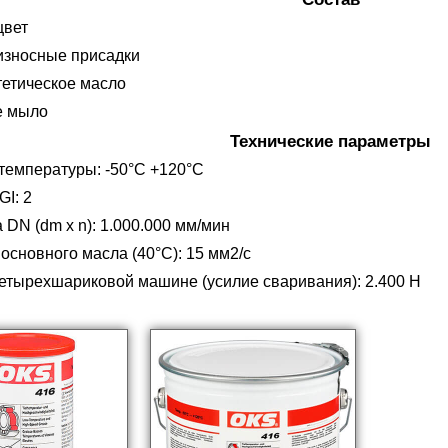
цвет
износные присадки
етическое масло
е мыло
Технические параметры
температуры: -50°C +120°C
GI: 2
 DN (dm x n): 1.000.000 мм/мин
 основного масла (40°C): 15 мм2/с
четырехшариковой машине (усилие сваривания): 2.400 Н