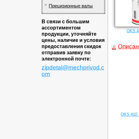
Прецизионные валы
В связи с большим
ассортиментом
OKS 4
продукции, уточняйте
цены, наличие и условия
Описан
предоставления скидок
отправив заявку по
электронной почте:
zipdetal@mechprivod.c
om
OKS 410 