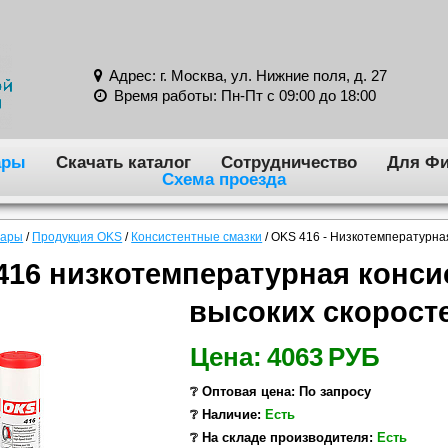
Адрес: г. Москва, ул. Нижние поля, д. 27
Время работы: Пн-Пт с 09:00 до 18:00
ары
Скачать каталог
Сотрудничество
Для Фи
Схема проезда
вары
/
Продукция OKS
/
Консистентные смазки
/
OKS 416 - Низкотемпературная
416 низкотемпературная конси
высоких скорост
Цена:
4063
РУБ
❔ Оптовая цена: По запросу
❔ Наличие:
Есть
❔ На складе производителя:
Есть