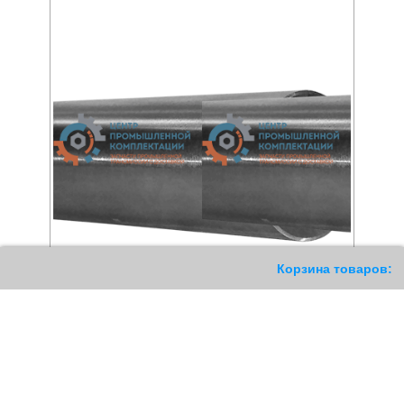
11
Корзина товаров:
Прецизионный вал WV
Прецизионный вал WRB
0
РУБ
0
РУБ
Купить
Купить