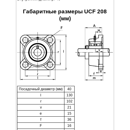
Габаритные размеры UCF 208
(мм)
Посадочный диаметр (мм)
40
l
130
r
102
v
21
e
15
f
36
F
16