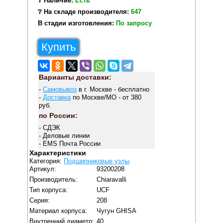
❔ Наличие:
Есть
❔ На складе производителя:
647
В стадии изготовления:
По запросу
Купить
Варианты доставки:
-
Самовывоз
в г. Москве - бесплатно
-
Доставка
по Москве/МО - от 380
руб.
по России:
- СДЭК
- Деловые линии
- EMS Почта России
Характеристики
Категория:
Подшипниковые узлы
Артикул:
93200208
Производитель:
Chiaravalli
Тип корпуса:
UCF
Серия:
208
Материал корпуса:
Чугун GHISA
Внутренний диаметр:
40