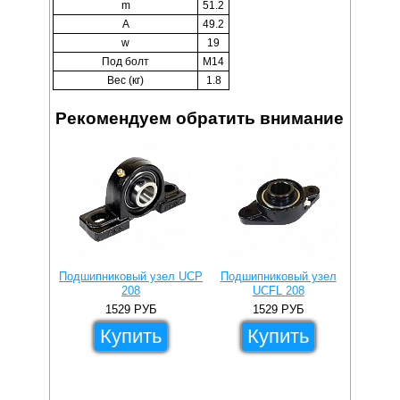
m
51.2
A
49.2
w
19
Под болт
M14
Вес (кг)
1.8
Рекомендуем обратить внимание
Подши
Подшипниковый узел UCP
Подшипниковый узел
208
UCFL 208
1529
РУБ
1529
РУБ
Купить
Купить