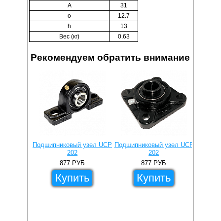
A
31
o
12.7
h
13
Вес (кг)
0.63
Рекомендуем обратить внимание
Подшипниковый узел UCP
Подшипниковый узел UCF
Подши
202
202
877
РУБ
877
РУБ
Купить
Купить