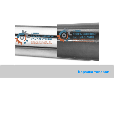
11
Корзина товаров:
Прецизионный вал WH
Прецизионный вал LJMH
44
РУБ
35
РУБ
Купить
Купить