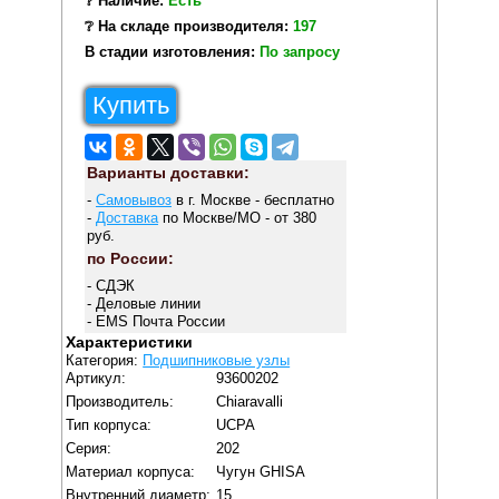
❔ Наличие:
Есть
❔ На складе производителя:
197
В стадии изготовления:
По запросу
Купить
Варианты доставки:
-
Самовывоз
в г. Москве - бесплатно
-
Доставка
по Москве/МО - от 380
руб.
по России:
- СДЭК
- Деловые линии
- EMS Почта России
Характеристики
Категория:
Подшипниковые узлы
Артикул:
93600202
Производитель:
Chiaravalli
Тип корпуса:
UCPA
Серия:
202
Материал корпуса:
Чугун GHISA
Внутренний диаметр:
15