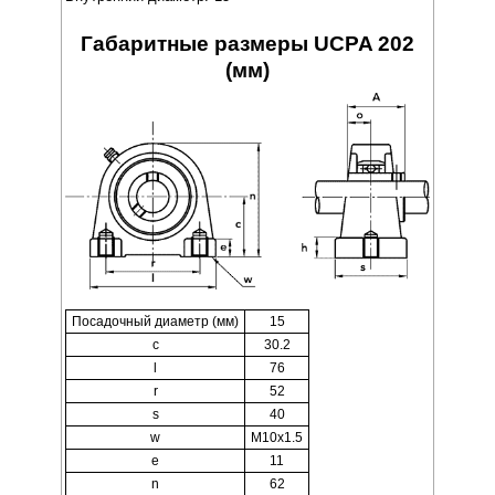
Габаритные размеры UCPA 202
(мм)
Посадочный диаметр (мм)
15
c
30.2
l
76
r
52
s
40
w
M10x1.5
e
11
n
62