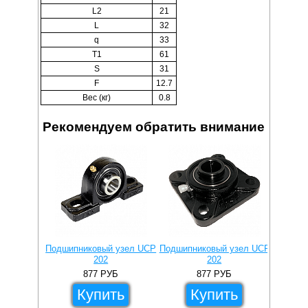
L2
21
L
32
q
33
T1
61
S
31
F
12.7
Вес (кг)
0.8
Рекомендуем обратить внимание
Подшипниковый узел UCP
Подшипниковый узел UCF
Подши
202
202
877
РУБ
877
РУБ
Купить
Купить