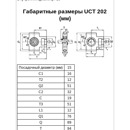
Габаритные размеры UCT 202
(мм)
Посадочный диаметр (мм)
15
C1
16
T2
12
Q2
51
C2
32
C
19
T3
51
L1
12
Q1
76
Q
89
T
94