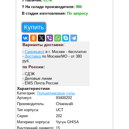
❔ Наличие:
Есть
❔ На складе производителя:
986
В стадии изготовления:
По запросу
Купить
Варианты доставки:
-
Самовывоз
в г. Москве - бесплатно
-
Доставка
по Москве/МО - от 380
руб.
по России:
- СДЭК
- Деловые линии
- EMS Почта России
Характеристики
Категория:
Подшипниковые узлы
Артикул:
93400202
Производитель:
Chiaravalli
Тип корпуса:
UCT
Серия:
202
Материал корпуса:
Чугун GHISA
Внутренний диаметр:
15