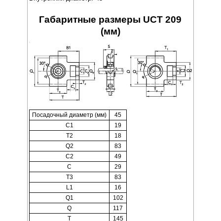
Габаритные размеры UCT 209
(мм)
Посадочный диаметр (мм)
45
C1
19
T2
18
Q2
83
C2
49
C
29
T3
83
L1
16
Q1
102
Q
117
T
145