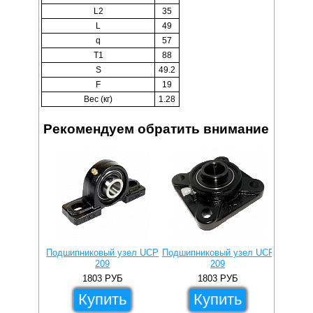
L2
35
L
49
q
57
T1
88
S
49.2
F
19
Вес (кг)
1.28
Рекомендуем обратить внимание
Подшипниковый узел UCP
Подшипниковый узел UCF
Подши
209
209
1803
РУБ
1803
РУБ
Купить
Купить