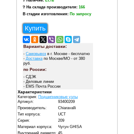
❔ Наличие:
Есть
❔ На складе производителя:
166
В стадии изготовления:
По запросу
Купить
Варианты доставки:
-
Самовывоз
в г. Москве - бесплатно
-
Доставка
по Москве/МО - от 380
руб.
по России:
- СДЭК
- Деловые линии
- EMS Почта России
Характеристики
Категория:
Подшипниковые узлы
Артикул:
93400209
Производитель:
Chiaravalli
Тип корпуса:
UCT
Серия:
209
Материал корпуса:
Чугун GHISA
Внутренний диаметр:
45