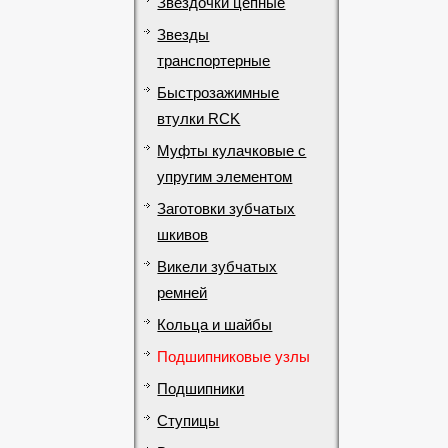
Звездочки цепные
Звезды
транспортерные
Быстрозажимные
втулки RCK
Муфты кулачковые с
упругим элементом
Заготовки зубчатых
шкивов
Викели зубчатых
ремней
Кольца и шайбы
Подшипниковые узлы
Подшипники
Ступицы