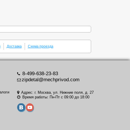
ы
Доставка
Схема проезда
8-499-638-23-83
zipdetal@mechprivod.com
алоги
Адрес: г. Москва, ул. Нижние поля, д. 27
Время работы: Пн-Пт с 09:00 до 18:00