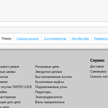
Товары
Скачать каталог
Сотрудничество
Для Физ.Лиц
Реквизит
Сервис
Доставка
нового ремня
Роликовые цепи
Самовывоз
вые шкивы
Звездочки цепные
Скачать кат
чатые
Быстрозажимные втулки
ремни
Кулачковые муфты
е втулки TAPER LOCK
Подшипниковые узлы
рейки
Редукторы
шестеренки
Электродвигатели
щие для цепи
Валы прецизионные
и цепи