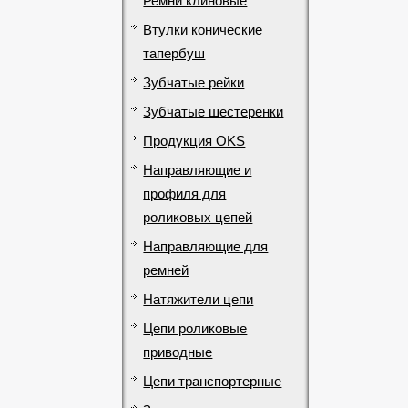
Ремни клиновые
Втулки конические
тапербуш
Зубчатые рейки
Зубчатые шестеренки
Продукция OKS
Направляющие и
профиля для
роликовых цепей
Направляющие для
ремней
Натяжители цепи
Цепи роликовые
приводные
Цепи транспортерные