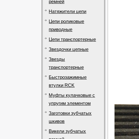
ремней
Натяжители цепи
Цепи роликовые
приводные
Цепи транспортерные
Звездочки цепные
Звезды
транспортерные
Быстрозажимные
втулки RCK
Муфты кулачковые с
упругим элементом
Заготовки зубчатых
шкивов
Викели зубчатых