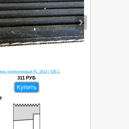
ень поликлиновый PL 1613 / 635 L
Ремень 
311
РУБ
Купить
т
61