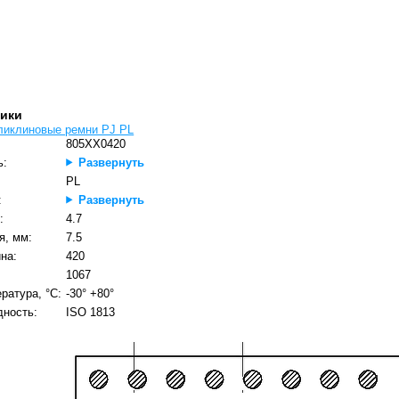
тики
ликлиновые ремни PJ PL
805XX0420
ь:
Развернуть
PL
:
Развернуть
:
4.7
я, мм:
7.5
на:
420
1067
ратура, °C:
-30° +80°
дность:
ISO 1813