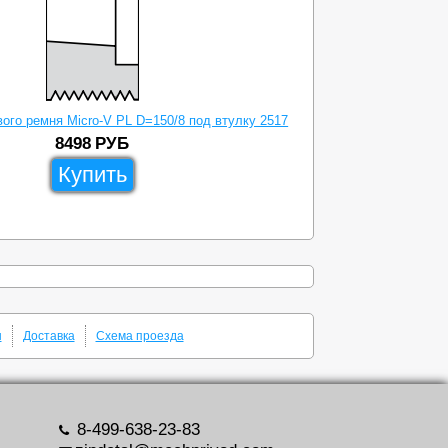
ого ремня Micro-V PL D=150/8 под втулку 2517
8498
РУБ
Купить
ы
Доставка
Схема проезда
8-499-638-23-83