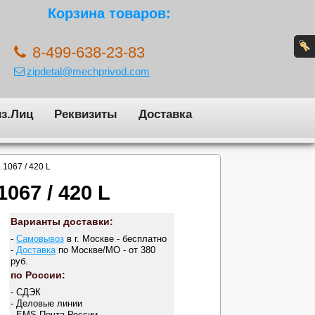
Корзина товаров:
8-499-638-23-83
zipdetal@mechprivod.com
з.Лиц
Реквизиты
Доставка
1067 / 420 L
67 / 420 L
Варианты доставки:
-
Самовывоз
в г. Москве - бесплатно
-
Доставка
по Москве/МО - от 380
руб.
по России:
- СДЭК
- Деловые линии
- EMS Почта России