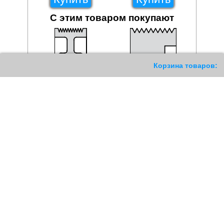
С этим товаром покупают
61
Корзина товаров:
Шкив поликлинового
Шкив поликлинового
ремня Micro-V PL D=170/8
ремня Micro-V PL
под втулку 2517
D=280/12 под втулку 3020
9784
РУБ
26536
РУБ
Купить
Купить