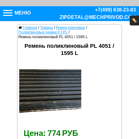
+7(499) 638-23-83
МЕНЮ
ZIPDETAL@MECHPRIVOD.COM
Главная
/
Товары
/
Ремни клиновые
/
Поликлиновые ремни PJ PL
/
Ремень поликлиновый PL 4051 / 1595 L
Ремень поликлиновый PL 4051 /
1595 L
Цена:
774
РУБ