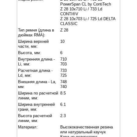
PowerSpan CL by ContiTech
Z 28 10x710 Li / 733 Ld
CONTI®V
Z 28 10x703 Li / 725 Ld DELTA
CLASSIC
Тип ремня (длина в
Z 28
дюймах RMA):
Ширина верхней
10
части, мм:
Высота, мм:
6
Внутренняя длина -
710
Li, мм:
703
Расчетная длина -
733
Ld, мм:
725
Внешняя длина - La,
748
мм:
740
Ширина по расчетной
8.5
линии, мм:
Ширина внутренней
6.1
грани, мм:
Высота расчетной
2.3
линии, мм:
Материал:
Высококачественная резина
или натуральный каучук
Корд из полиэстера