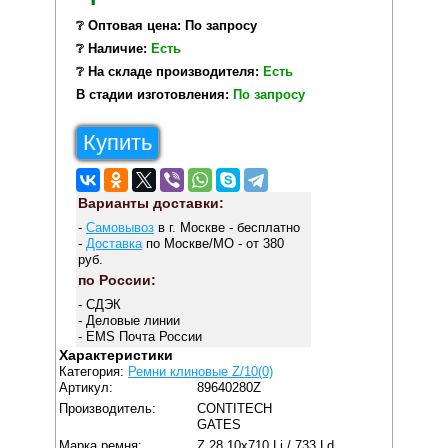
❔ Оптовая цена: По запросу
❔ Наличие:
Есть
❔ На складе производителя:
Есть
В стадии изготовления:
По запросу
Купить
Варианты доставки:
-
Самовывоз
в г. Москве - бесплатно
-
Доставка
по Москве/МО - от 380
руб.
по России:
- СДЭК
- Деловые линии
- EMS Почта России
Характеристики
Категория:
Ремни клиновые Z/10(0)
Артикул:
89640280Z
Производитель:
CONTITECH
GATES
Марка ремня:
Z 28 10x710 Li / 733 Ld