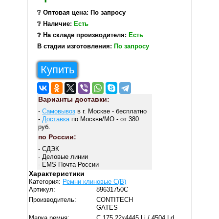
❔ Оптовая цена: По запросу
❔ Наличие:
Есть
❔ На складе производителя:
Есть
В стадии изготовления:
По запросу
Купить
Варианты доставки:
-
Самовывоз
в г. Москве - бесплатно
-
Доставка
по Москве/МО - от 380
руб.
по России:
- СДЭК
- Деловые линии
- EMS Почта России
Характеристики
Категория:
Ремни клиновые C(В)
Артикул:
89631750C
Производитель:
CONTITECH
GATES
Марка ремня:
C 175 22x4445 Li / 4504 Ld