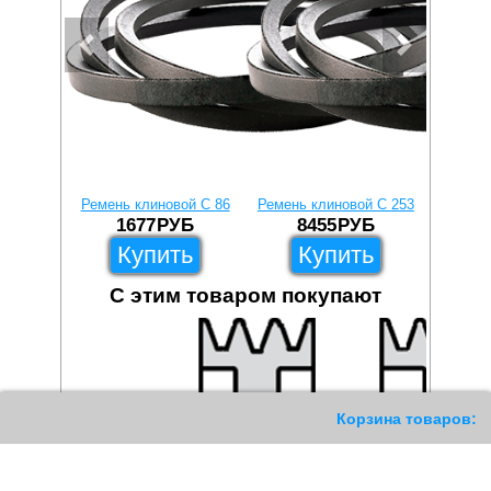
Ремень клиновой C 86
Ремень клиновой C 253
Ремень 
1677
РУБ
8455
РУБ
8
Купить
Купить
С этим товаром покупают
117
Корзина товаров: