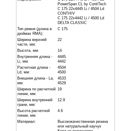
PowerSpan CL by ContiTech
C 175 22x4445 Li / 4504 Ld
CONTI®V
C 175 22x4442 Li / 4500 Ld
DELTA CLASSIC
Тип ремня (длина в
C 175
дюймах RMA):
Ширина верхней
22
части, мм:
Высота, мм:
14
Внутренняя длина -
4445
Li, мм:
4442
Расчетная длина -
4504
Ld, мм:
4500
Внешняя длина - La,
4533
мм:
4529
Ширина по расчетной
19
линии, мм:
Ширина внутренней
12.9
грани, мм:
Высота расчетной
4.6
линии, мм:
Материал:
Высококачественная резина
или натуральный каучук
Корд из полиэстера