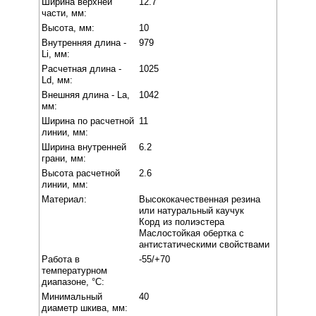
Ширина верхней
12.7
части, мм:
Высота, мм:
10
Внутренняя длина -
979
Li, мм:
Расчетная длина -
1025
Ld, мм:
Внешняя длина - La,
1042
мм:
Ширина по расчетной
11
линии, мм:
Ширина внутренней
6.2
грани, мм:
Высота расчетной
2.6
линии, мм:
Материал:
Высококачественная резина
или натуральный каучук
Корд из полиэстера
Маслостойкая обертка с
антистатическими свойствами
Работа в
-55/+70
температурном
диапазоне, °C:
Минимальный
40
диаметр шкива, мм: