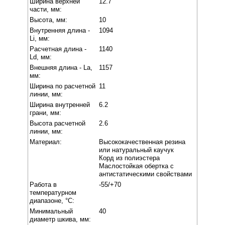
Ширина верхней
12.7
части, мм:
Высота, мм:
10
Внутренняя длина -
1094
Li, мм:
Расчетная длина -
1140
Ld, мм:
Внешняя длина - La,
1157
мм:
Ширина по расчетной
11
линии, мм:
Ширина внутренней
6.2
грани, мм:
Высота расчетной
2.6
линии, мм:
Материал:
Высококачественная резина
или натуральный каучук
Корд из полиэстера
Маслостойкая обертка с
антистатическими свойствами
Работа в
-55/+70
температурном
диапазоне, °C:
Минимальный
40
диаметр шкива, мм: