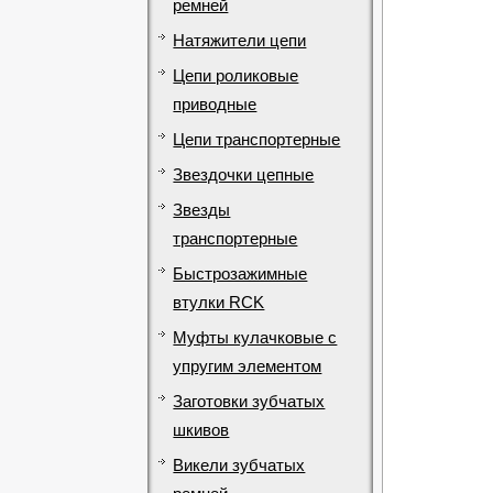
ремней
Натяжители цепи
Цепи роликовые
приводные
Цепи транспортерные
Звездочки цепные
Звезды
транспортерные
Быстрозажимные
втулки RCK
Муфты кулачковые с
упругим элементом
Заготовки зубчатых
шкивов
Викели зубчатых