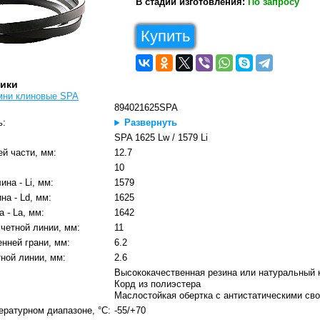
В стадии изготовления:
По запросу
Купить
тики
мни клиновые SPA
894021625SPA
ь:
Развернуть
SPA 1625 Lw / 1579 Li
й части, мм:
12.7
10
на - Li, мм:
1579
на - Ld, мм:
1625
 - La, мм:
1642
четной линии, мм:
11
нней грани, мм:
6.2
ной линии, мм:
2.6
Высококачественная резина или натуральный 
Корд из полиэстера
Маслостойкая обертка с антистатическими св
ературном диапазоне, °C:
-55/+70