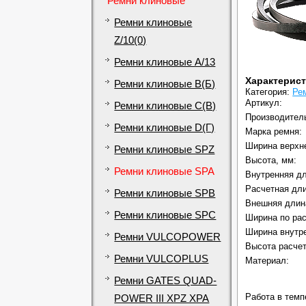
Ремни клиновые
Ремни клиновые
Z/10(0)
Ремни клиновые A/13
Характерис
Ремни клиновые B(Б)
Категория:
Ре
Артикул:
Ремни клиновые C(В)
Производител
Ремни клиновые D(Г)
Марка ремня:
Ширина верхне
Ремни клиновые SPZ
Высота, мм:
Ремни клиновые SPA
Внутренняя дли
Расчетная дли
Ремни клиновые SPB
Внешняя длина
Ремни клиновые SPC
Ширина по рас
Ширина внутре
Ремни VULCOPOWER
Высота расчет
Ремни VULCOPLUS
Материал:
Ремни GATES QUAD-
Работа в темп
POWER III XPZ XPA