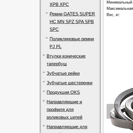
Минимальный 
XPB XPC
Максимальная 
Ремни GATES SUPER
Вес, кг:
HC MN SPZ SPA SPB
SPC
Поликлиновые ремни
PJ PL
Втулки конические
тапербуш
Зубчатые рейки
Зубчатые шестеренки
Продукция OKS
Направляющие и
профиля для
роликовых цепей
Направляющие для