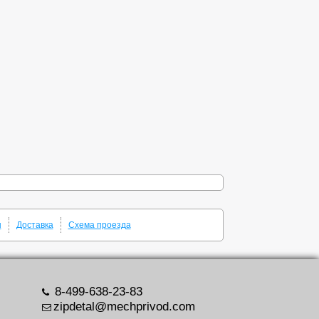
ы
Доставка
Схема проезда
8-499-638-23-83
zipdetal@mechprivod.com