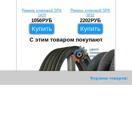
Ремень клиновой SPA
Ремень клиновой SPA
Ремень
1420
3032
1056
РУБ
2202
РУБ
1
Купить
Купить
С этим товаром покупают
187
Корзина товаров: