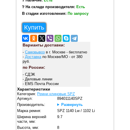
❔ Наличие:
Есть
❔ На складе производителя:
Есть
В стадии изготовления:
По запросу
Купить
Варианты доставки:
-
Самовывоз
в г. Москве - бесплатно
-
Доставка
по Москве/МО - от 380
руб.
по России:
- СДЭК
- Деловые линии
- EMS Почта России
Характеристики
Категория:
Ремни клиновые SPZ
Артикул:
894011140SPZ
Производитель:
Развернуть
Марка ремня:
SPZ 1140 Lw / 1102 Li
Ширина верхней
9.7
части, мм:
Высота, мм:
8