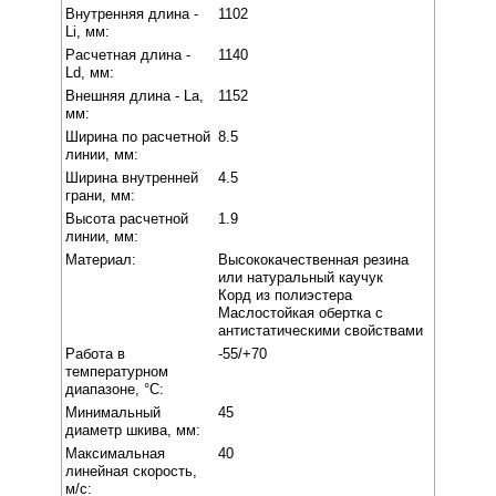
Внутренняя длина -
1102
Li, мм:
Расчетная длина -
1140
Ld, мм:
Внешняя длина - La,
1152
мм:
Ширина по расчетной
8.5
линии, мм:
Ширина внутренней
4.5
грани, мм:
Высота расчетной
1.9
линии, мм:
Материал:
Высококачественная резина
или натуральный каучук
Корд из полиэстера
Маслостойкая обертка с
антистатическими свойствами
Работа в
-55/+70
температурном
диапазоне, °C:
Минимальный
45
диаметр шкива, мм:
Максимальная
40
линейная скорость,
м/с: