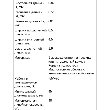
Внутренняя длина -
634
Li, мм:
Расчетная длина -
672
Ld, мм:
Внешняя длина - La,
684
мм:
Ширина по расчетной
8.5
линии, мм:
Ширина внутренней
4.5
грани, мм:
Высота расчетной
1.9
линии, мм:
Материал:
Высококачественная резина
или натуральный каучук
Корд из полиэстера
Маслостойкая обертка с
антистатическими свойствами
Работа в
-55/+70
температурном
диапазоне, °C:
Минимальный
45
диаметр шкива, мм:
Максимальная
40
линейная скорость,
м/с: