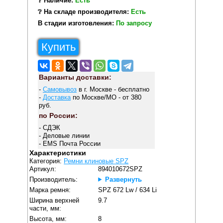
❔ Наличие:
Есть
❔ На складе производителя:
Есть
В стадии изготовления:
По запросу
Купить
Варианты доставки:
-
Самовывоз
в г. Москве - бесплатно
-
Доставка
по Москве/МО - от 380
руб.
по России:
- СДЭК
- Деловые линии
- EMS Почта России
Характеристики
Категория:
Ремни клиновые SPZ
Артикул:
894010672SPZ
Производитель:
Развернуть
Марка ремня:
SPZ 672 Lw / 634 Li
Ширина верхней
9.7
части, мм:
Высота, мм:
8