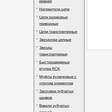
ремней
Натяжители цепи
Цепи роликовые
приводные
Цепи транспортерные
Звездочки цепные
Звезды
транспортерные
Быстрозажимные
втулки RCK
Муфты кулачковые с
упругим элементом
Заготовки зубчатых
шкивов
Викели зубчатых