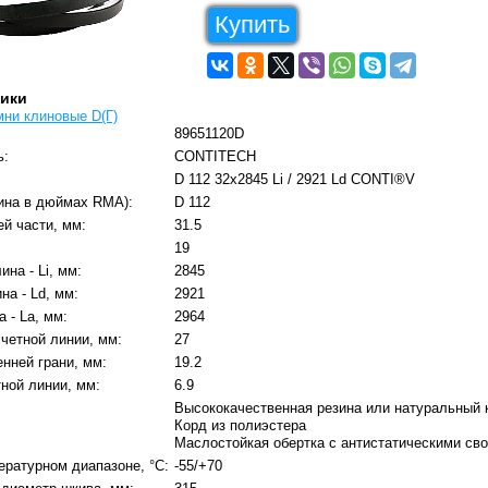
Купить
тики
мни клиновые D(Г)
89651120D
ь:
CONTITECH
D 112 32x2845 Li / 2921 Ld CONTI®V
ина в дюймах RMA):
D 112
й части, мм:
31.5
19
на - Li, мм:
2845
на - Ld, мм:
2921
 - La, мм:
2964
четной линии, мм:
27
нней грани, мм:
19.2
ной линии, мм:
6.9
Высококачественная резина или натуральный 
Корд из полиэстера
Маслостойкая обертка с антистатическими св
ературном диапазоне, °C:
-55/+70