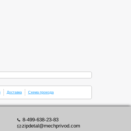
ы
Доставка
Схема проезда
8-499-638-23-83
zipdetal@mechprivod.com