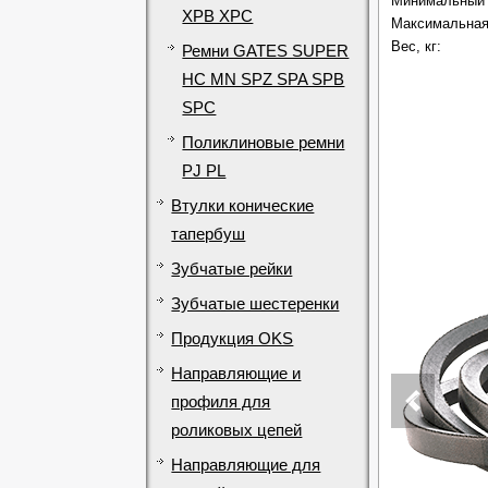
Минимальный 
XPB XPC
Максимальная 
Вес, кг:
Ремни GATES SUPER
HC MN SPZ SPA SPB
SPC
Поликлиновые ремни
PJ PL
Втулки конические
тапербуш
Зубчатые рейки
Зубчатые шестеренки
Продукция OKS
Направляющие и
профиля для
роликовых цепей
Направляющие для