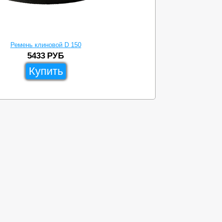
Ремень клиновой D 150
Р
5433
РУБ
Купить