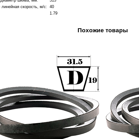
диаметр шкива, мм:
315
линейная скорость, м/с:
40
1.79
Похожие товары