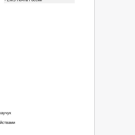
каучук
ойствами