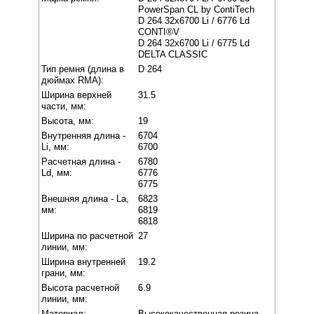
PowerSpan CL by ContiTech
D 264 32x6700 Li / 6776 Ld
CONTI®V
D 264 32x6700 Li / 6775 Ld
DELTA CLASSIC
Тип ремня (длина в
D 264
дюймах RMA):
Ширина верхней
31.5
части, мм:
Высота, мм:
19
Внутренняя длина -
6704
Li, мм:
6700
Расчетная длина -
6780
Ld, мм:
6776
6775
Внешняя длина - La,
6823
мм:
6819
6818
Ширина по расчетной
27
линии, мм:
Ширина внутренней
19.2
грани, мм:
Высота расчетной
6.9
линии, мм:
Материал:
Высококачественная резина