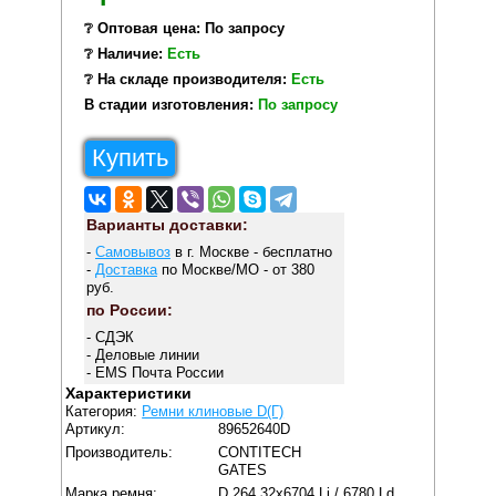
❔ Оптовая цена: По запросу
❔ Наличие:
Есть
❔ На складе производителя:
Есть
В стадии изготовления:
По запросу
Купить
Варианты доставки:
-
Самовывоз
в г. Москве - бесплатно
-
Доставка
по Москве/МО - от 380
руб.
по России:
- СДЭК
- Деловые линии
- EMS Почта России
Характеристики
Категория:
Ремни клиновые D(Г)
Артикул:
89652640D
Производитель:
CONTITECH
GATES
Марка ремня:
D 264 32x6704 Li / 6780 Ld