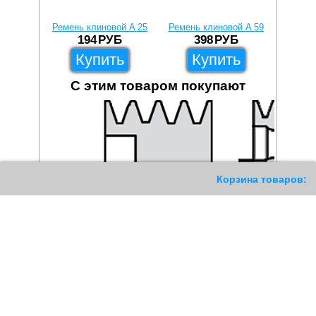
Ремень клиновой A 25
Ремень клиновой A 59
Ремень
194
РУБ
398
РУБ
Купить
Купить
С этим товаром покупают
187
Корзина товаров: