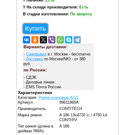
❔ Наличие:
Есть
❔ На складе производителя:
Есть
В стадии изготовления:
По запросу
Купить
Варианты доставки:
-
Самовывоз
в г. Москве - бесплатно
-
Доставка
по Москве/МО - от 380
руб.
по России:
- СДЭК
- Деловые линии
- EMS Почта России
Характеристики
Категория:
Ремни клиновые A/13
Артикул:
89611860A
Производитель:
CONTITECH
Марка ремня:
A 186 13x4720 Li / 4750 Ld
CONTI®V
Тип ремня (длина в
A 186
дюймах RMA):