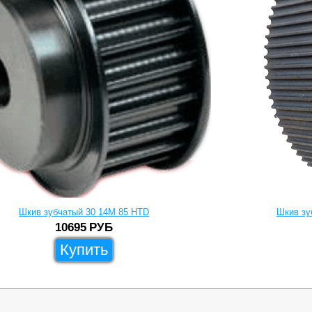
Шкив зубчатый 30 14M 85 HTD
Шкив зу
10695
РУБ
Купить