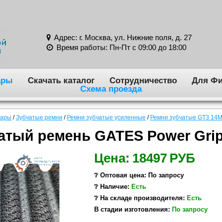
Адрес: г. Москва, ул. Нижние поля, д. 27
Время работы: Пн-Пт с 09:00 до 18:00
ары
Скачать каталог
Сотрудничество
Для Фи
Схема проезда
вары
/
Зубчатые ремни
/
Ремни зубчатые усиленные
/
Ремни зубчатые GT3 14
атый ремень GATES Power Grip
Цена:
18497
РУБ
❔ Оптовая цена: По запросу
❔ Наличие:
Есть
❔ На складе производителя:
Есть
В стадии изготовления:
По запросу