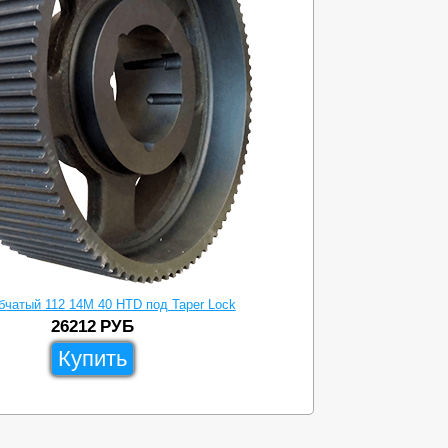
бчатый 112 14M 40 HTD под Taper Lock
26212
РУБ
Купить