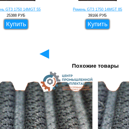
нь GT3 1750 14MGT 55
Ремень GT3 1750 14MGT 85
25388
РУБ
39166
РУБ
Купить
Купить
◄
Похожие товары