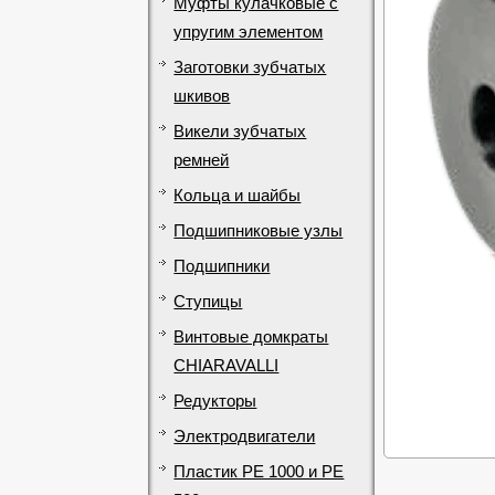
Муфты кулачковые с
упругим элементом
Заготовки зубчатых
шкивов
Викели зубчатых
ремней
Кольца и шайбы
Подшипниковые узлы
Подшипники
Ступицы
Винтовые домкраты
CHIARAVALLI
Редукторы
Электродвигатели
Пластик PE 1000 и PE