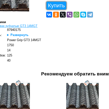
Купить
тики
мни зубчатые GT3 14MGT
87940175
ь:
Развернуть
Power Grip GT3 14MGT
1750
14
бов:
125
40
Рекомендуем обратить вним