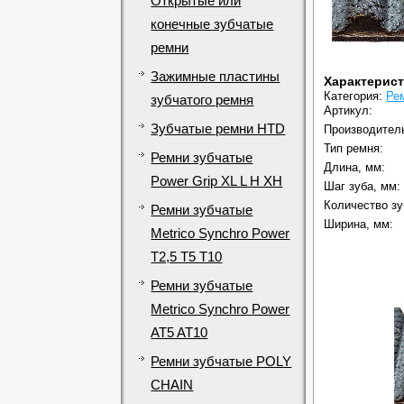
Открытые или
конечные зубчатые
ремни
Зажимные пластины
Характерис
Категория:
Ре
зубчатого ремня
Артикул:
Зубчатые ремни HTD
Производител
Тип ремня:
Ремни зубчатые
Длина, мм:
Power Grip XL L H XH
Шаг зуба, мм:
Количество зу
Ремни зубчатые
Ширина, мм:
Metrico Synchro Power
T2,5 T5 T10
Ремни зубчатые
Metrico Synchro Power
AT5 AT10
Ремни зубчатые POLY
CHAIN