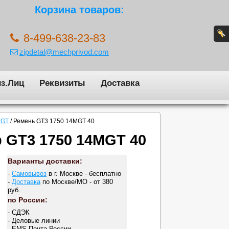
Корзина товаров:
8-499-638-23-83
zipdetal@mechprivod.com
з.Лиц
Реквизиты
Доставка
MGT
/
Ремень GT3 1750 14MGT 40
 GT3 1750 14MGT 40
Варианты доставки:
-
Самовывоз
в г. Москве - бесплатно
-
Доставка
по Москве/МО - от 380
руб.
по России:
- СДЭК
- Деловые линии
- EMS Почта России