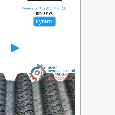
Ремень GT3 1750 14MGT 115
Ремень GT3 
52945
РУБ
782
Купить
Ку
►