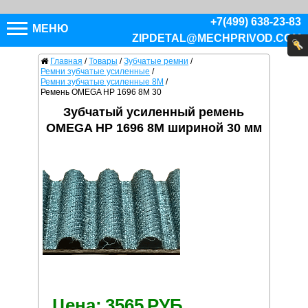
+7(499) 638-23-83
МЕНЮ
ZIPDETAL@MECHPRIVOD.COM
Главная
/
Товары
/
Зубчатые ремни
/
Ремни зубчатые усиленные
/
Ремни зубчатые усиленные 8M
/
Ремень OMEGA HP 1696 8M 30
Зубчатый усиленный ремень
OMEGA HP 1696 8M шириной 30 мм
Цена:
3565
РУБ