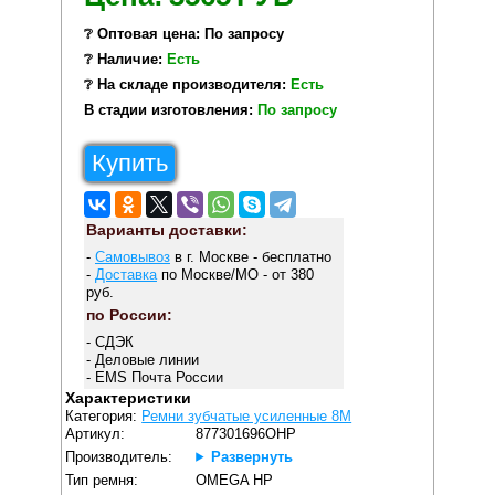
❔ Оптовая цена: По запросу
❔ Наличие:
Есть
❔ На складе производителя:
Есть
В стадии изготовления:
По запросу
Купить
Варианты доставки:
-
Самовывоз
в г. Москве - бесплатно
-
Доставка
по Москве/МО - от 380
руб.
по России:
- СДЭК
- Деловые линии
- EMS Почта России
Характеристики
Категория:
Ремни зубчатые усиленные 8M
Артикул:
877301696OHP
Производитель:
Развернуть
Тип ремня:
OMEGA HP