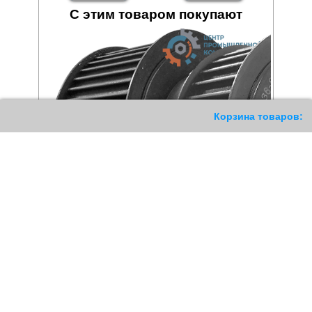
С этим товаром покупают
209
Корзина товаров:
Шкив зубчатый 48 8M 50
Шкив зубчатый 36 8M 30
HTD
HTD под Taper Lock
4222
РУБ
1517
РУБ
Купить
Купить