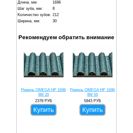
Длина, мм:
1696
Шаг зуба, мм:
8
Количество зубов:
212
Ширина, мм:
30
Рекомендуем обратить внимание
Ремень OMEGA HP 1696
Ремень OMEGA HP 1696
Ремень
8M 20
8M 50
2378
РУБ
5943
РУБ
Купить
Купить