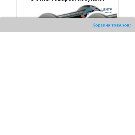
187
Корзина товаров:
Шкив зубчатый 168 14M
Шкив зубчатый 38 14M 115
115 HTD
HTD
157923
РУБ
13694
РУБ