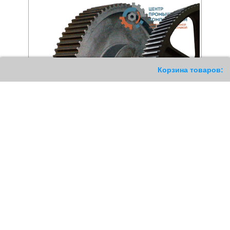
209
Корзина товаров:
Шкив зубчатый 80 8M 30
Шкив зубчатый 112 8M 30
HTD
HTD
6781
РУБ
11487
РУБ
Купить
Купить