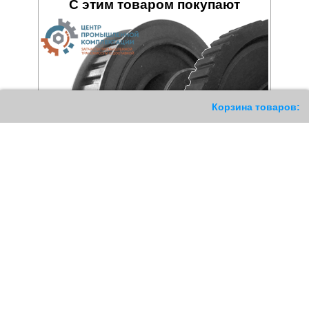
С этим товаром покупают
203
Корзина товаров:
Шкив зубчатый 44 L 075
Шкив зубчатый (чугун) 96
L 050
2967
РУБ
4830
РУБ
Купить
Купить