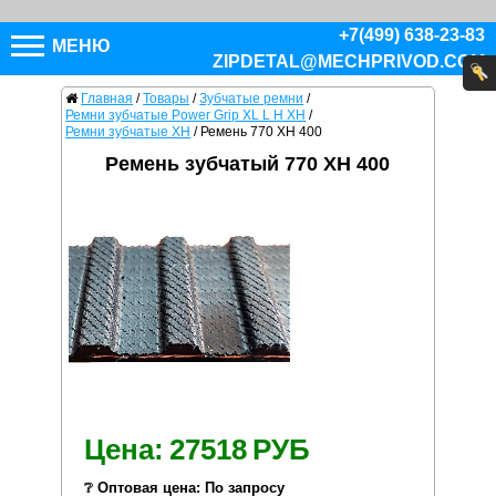
+7(499) 638-23-83
МЕНЮ
ZIPDETAL@MECHPRIVOD.COM
Главная
/
Товары
/
Зубчатые ремни
/
Ремни зубчатые Power Grip XL L H XH
/
Ремни зубчатые XH
/
Ремень 770 XH 400
Ремень зубчатый 770 XH 400
Цена:
27518
РУБ
❔ Оптовая цена: По запросу