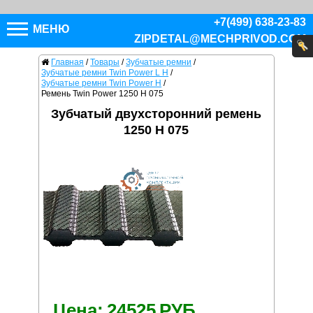
+7(499) 638-23-83
МЕНЮ
ZIPDETAL@MECHPRIVOD.COM
Главная
/
Товары
/
Зубчатые ремни
/
Зубчатые ремни Twin Power L H
/
Зубчатые ремни Twin Power H
/
Ремень Twin Power 1250 H 075
Зубчатый двухсторонний ремень
1250 H 075
Цена:
24525
РУБ