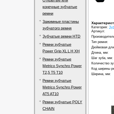
Открытые или
конечные зубчатые
ремни
Зажимные пластины
Характерис
Категория:
Зу
зубчатого ремня
Артикул:
Зубчатые ремни HTD
Производител
Тип ремня:
Ремни зубчатые
Дюймовая дли
Power Grip XL L H XH
Длина, мм:
Шаг зуба, мм:
Ремни зубчатые
Количество зу
Metrico Synchro Power
Код ширины р
T2,5 T5 T10
Ширина, мм:
Ремни зубчатые
Metrico Synchro Power
AT5 AT10
Ремни зубчатые POLY
CHAIN