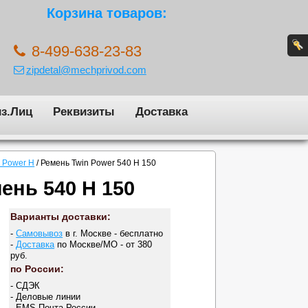
Корзина товаров:
8-499-638-23-83
zipdetal@mechprivod.com
з.Лиц
Реквизиты
Доставка
 Power H
/
Ремень Twin Power 540 H 150
ень 540 H 150
Варианты доставки:
-
Самовывоз
в г. Москве - бесплатно
-
Доставка
по Москве/МО - от 380
руб.
по России:
- СДЭК
- Деловые линии
- EMS Почта России