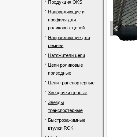
Продукция OKS
Направляющие и
профиля для
роликовых цепей
Направляющие для
ремней
Натяжители цепи
Цепи роликовые
приводные
Цепи транспортерные
Звездочки цепные
Звезды
транспортерные
Быстрозажимные
втулки RCK