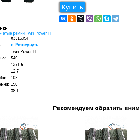
Купить
тики
бчатые ремни Twin Power H
83315054
ь:
Развернуть
Twin Power H
на:
540
1371.6
12.7
бов:
108
емня:
150
38.1
Рекомендуем обратить вним