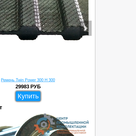
Ремень Twin Power 300 H 300
Реме
29983
РУБ
Купить
т
258