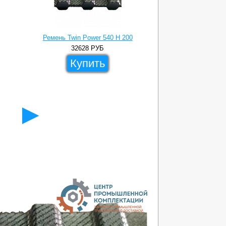
Ремень Twin Power 540 H 200
Ремень Twin 
32628
РУБ
488
Купить
Ку
►