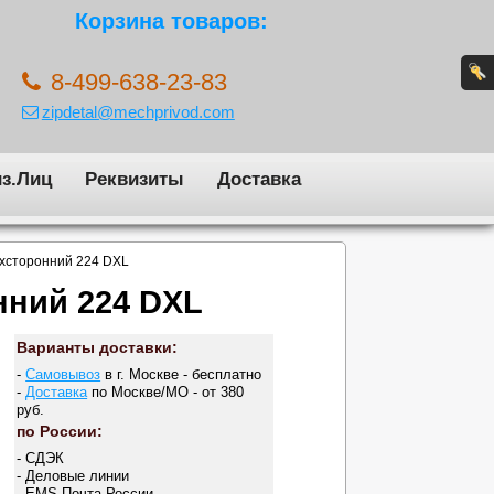
Корзина товаров:
8-499-638-23-83
zipdetal@mechprivod.com
з.Лиц
Реквизиты
Доставка
ухсторонний 224 DXL
нний 224 DXL
Варианты доставки:
-
Самовывоз
в г. Москве - бесплатно
-
Доставка
по Москве/МО - от 380
руб.
по России:
- СДЭК
- Деловые линии
- EMS Почта России