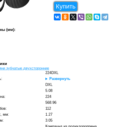
Купить
ны (мм):
тики
мни зубчатые двухсторонние
224DXL
ь:
Развернуть
DXL
5.08
на:
224
568.96
бов:
112
t, мм:
1.27
м:
3.05
Компаунд из полихлоропрена