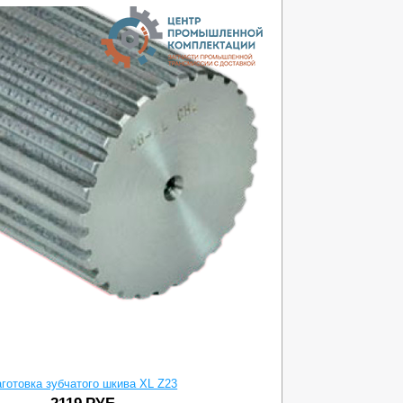
84
аготовка зубчатого шкива XL Z23