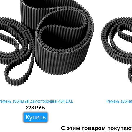
Ремень зубчатый двухсторонний 434 DXL
Ремень зубча
228
РУБ
Купить
С этим товаром покупаю