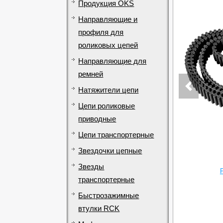
Продукция OKS
Направляющие и
профиля для
роликовых цепей
Направляющие для
ремней
Натяжители цепи
Цепи роликовые
приводные
Цепи транспортерные
Звездочки цепные
Звезды
транспортерные
Быстрозажимные
втулки RCK