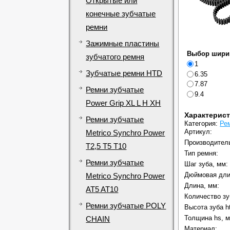
Открытые или
конечные зубчатые
ремни
Зажимные пластины
Выбор шири
зубчатого ремня
1
Зубчатые ремни HTD
6.35
7.87
Ремни зубчатые
9.4
Power Grip XL L H XH
Характерис
Ремни зубчатые
Категория:
Ре
Артикул:
Metrico Synchro Power
Производител
T2,5 T5 T10
Тип ремня:
Ремни зубчатые
Шаг зуба, мм:
Дюймовая дли
Metrico Synchro Power
Длина, мм:
AT5 AT10
Количество зу
Ремни зубчатые POLY
Высота зуба h
Толщина hs, м
CHAIN
Материал: