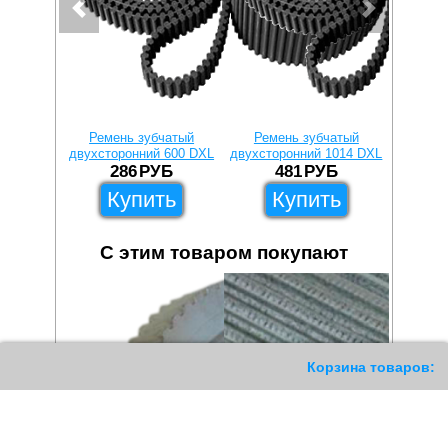
Ремень зубчатый
Ремень зубчатый
Реме
двухсторонний 600 DXL
двухсторонний 1014 DXL
дву
полиуре
286
РУБ
481
РУБ
Купить
Купить
С этим товаром покупают
84
Корзина товаров: