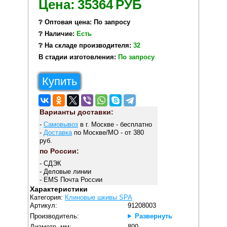
Цена:
35364
РУБ
❔ Оптовая цена: По запросу
❔ Наличие:
Есть
❔ На складе производителя:
32
В стадии изготовления:
По запросу
Купить
Варианты доставки:
-
Самовывоз
в г. Москве - бесплатно
-
Доставка
по Москве/МО - от 380
руб.
по России:
- СДЭК
- Деловые линии
- EMS Почта России
Характеристики
Категория:
Клиновые шкивы SPA
Артикул:
91208003
Производитель:
Развернуть
Диаметр, мм:
800