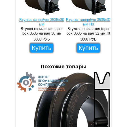
Втулка тапербуш 3535x30
Втулка тапербуш 3535x32
Втулка 
мм
мм H8
Втулка коническая taper
Втулка коническая taper
Втулка 
lock 3535 на вал 30 мм
lock 3535 на вал 32 мм H8
lock 3
3800
РУБ
3800
РУБ
Купить
Купить
Похожие товары