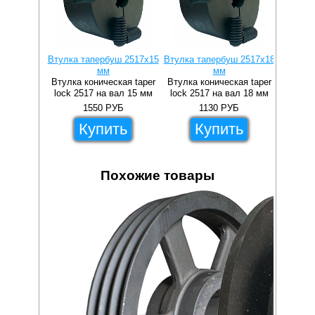
Втулка тапербуш 2517x15
Втулка тапербуш 2517x18
Втулка 
мм
мм
Втулка коническая taper
Втулка коническая taper
Втулка 
lock 2517 на вал 15 мм
lock 2517 на вал 18 мм
lock 2
1550
РУБ
1130
РУБ
Купить
Купить
Похожие товары