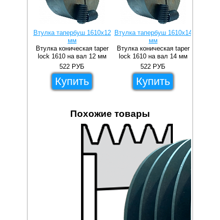
Втулка тапербуш 1610x12
Втулка тапербуш 1610x14
Втулка 
мм
мм
Втулка коническая taper
Втулка коническая taper
Втулка 
lock 1610 на вал 12 мм
lock 1610 на вал 14 мм
lock 1
522
РУБ
522
РУБ
Купить
Купить
Похожие товары