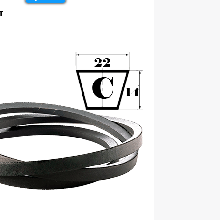
т
358