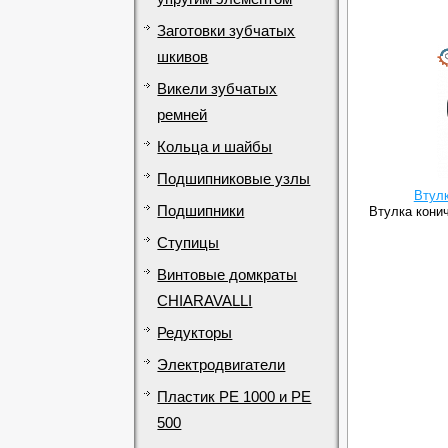
Заготовки зубчатых
шкивов
Викели зубчатых
ремней
Кольца и шайбы
Подшипниковые узлы
Втул
Подшипники
Втулка конич
Ступицы
Винтовые домкраты
CHIARAVALLI
Редукторы
Электродвигатели
Пластик PE 1000 и PE
500