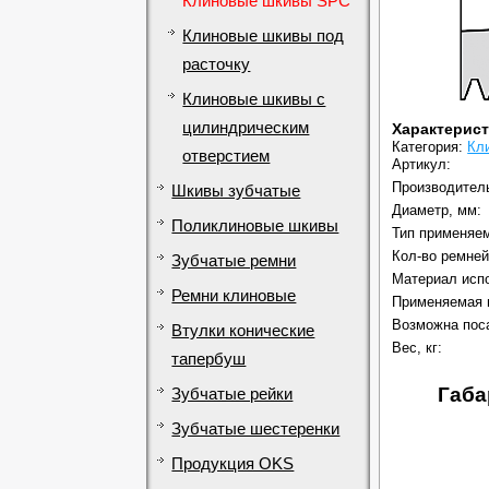
Клиновые шкивы SPC
Клиновые шкивы под
расточку
Клиновые шкивы с
цилиндрическим
Характерис
Категория:
Кл
отверстием
Артикул:
Производител
Шкивы зубчатые
Диаметр, мм:
Поликлиновые шкивы
Тип применяем
Кол-во ремней
Зубчатые ремни
Материал исп
Ремни клиновые
Применяемая 
Возможна поса
Втулки конические
Вес, кг:
тапербуш
Габа
Зубчатые рейки
Зубчатые шестеренки
Продукция OKS