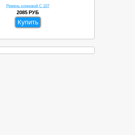
Ремень клиновой C 107
2085
РУБ
Купить
ы
Доставка
Схема проезда
8-499-638-23-83
zipdetal@mechprivod.com
алоги
Адрес: г. Москва, ул. Нижние поля, д. 27
Время работы: Пн-Пт с 09:00 до 18:00