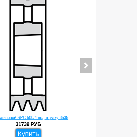
клиновой SPC 500/4 под втулку 3535
Шкив клино
31739
РУБ
Купить