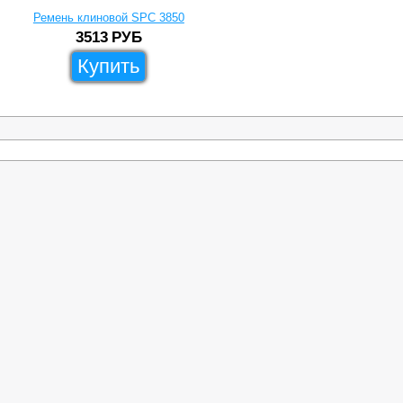
Ремень клиновой SPC 3850
3513
РУБ
Купить
Товары
Скачать каталог
Сотрудничество
Для Физ.Лиц
Реквизит
Сервис
Доставка
нового ремня
Роликовые цепи
Самовывоз
вые шкивы
Звездочки цепные
Скачать кат
чатые
Быстрозажимные втулки
ремни
Кулачковые муфты
е втулки TAPER LOCK
Подшипниковые узлы
рейки
Редукторы