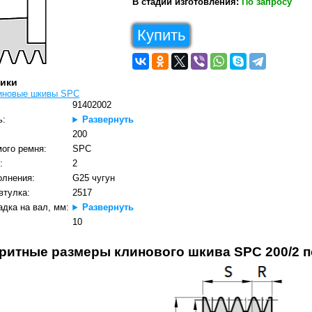
В стадии изготовления:
По запросу
Купить
тики
иновые шкивы SPC
91402002
ь:
Развернуть
200
ого ремня:
SPC
:
2
олнения:
G25 чугун
втулка:
2517
дка на вал, мм:
Развернуть
10
ритные размеры клинового шкива SPC 200/2 по