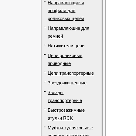
Направляющие и
профиля для
роликовых цепей
Направляющие для
ремней
Натяжители цепи
Цепи роликовые
приводные
Цепи транспортерные
Звездочки цепные
Звезды
транспортерные
Быстрозажимные
втулки RCK
Муфты кулачковые с
упругим элементом