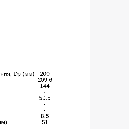
ния, Dp (мм)
200
209.6
144
-
59.5
-
-
8.5
мм)
51