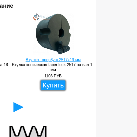
ание
Втулка тапербуш 2517x19 мм
Втулка тапе
ал 18
Втулка коническая taper lock 2517 на вал 19
Втулка коническая ta
мм
1103
РУБ
11
Купить
Ку
►