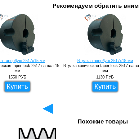
Рекомендуем обратить вним
ка тапербуш 2517x15 мм
Втулка тапербуш 2517x18 мм
еская taper lock 2517 на вал 15
Втулка коническая taper lock 2517 на в
мм
мм
1550
РУБ
1130
РУБ
Купить
Купить
◄
Похожие товары