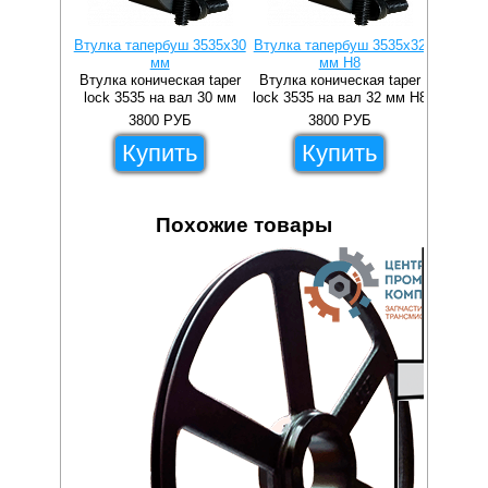
Втулка тапербуш 3535x30
Втулка тапербуш 3535x32
Втулка 
мм
мм H8
Втулка коническая taper
Втулка коническая taper
Втулка 
lock 3535 на вал 30 мм
lock 3535 на вал 32 мм H8
lock 3
3800
РУБ
3800
РУБ
Купить
Купить
Похожие товары