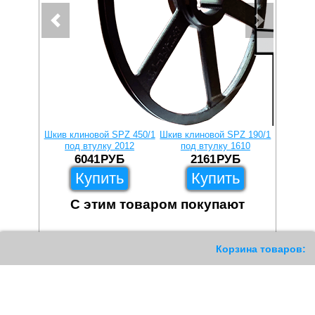
Шкив клиновой SPZ 450/1
Шкив клиновой SPZ 190/1
Шкив кли
под втулку 2012
под втулку 1610
под
6041
РУБ
2161
РУБ
2
Купить
Купить
С этим товаром покупают
360
Корзина товаров: