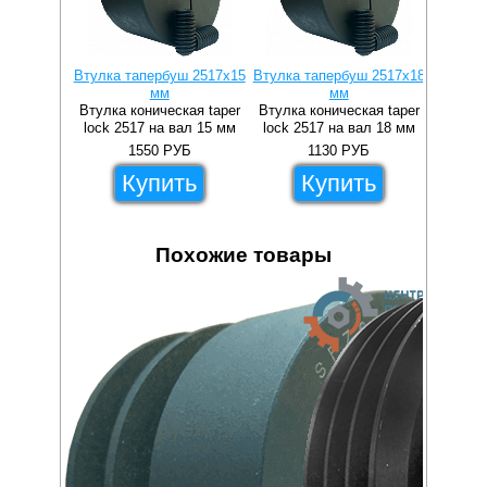
Втулка тапербуш 2517x15
Втулка тапербуш 2517x18
Втулка 
мм
мм
Втулка коническая taper
Втулка коническая taper
Втулка 
lock 2517 на вал 15 мм
lock 2517 на вал 18 мм
lock 2
1550
РУБ
1130
РУБ
Купить
Купить
Похожие товары