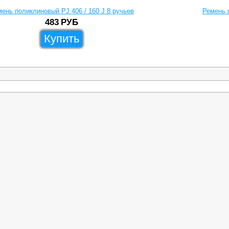
ень поликлиновый PJ 406 / 160 J 8 ручьев
Ремень 
483
РУБ
Купить
Товары
Скачать каталог
Сотрудничество
Для Физ.Лиц
Реквизит
Сервис
Доставка
нового ремня
Роликовые цепи
Самовывоз
вые шкивы
Звездочки цепные
Скачать кат
чатые
Быстрозажимные втулки
ремни
Кулачковые муфты
е втулки TAPER LOCK
Подшипниковые узлы