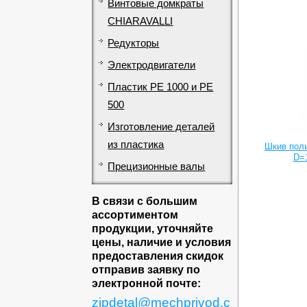
Винтовые домкраты
CHIARAVALLI
Редукторы
Электродвигатели
Пластик PE 1000 и PE
500
Изготовление деталей
из пластика
Шкив поли
D=1
Прецизионные валы
В связи с большим
ассортиментом
продукции, уточняйте
цены, наличие и условия
предоставления скидок
отправив заявку по
электронной почте:
zipdetal@mechprivod.c