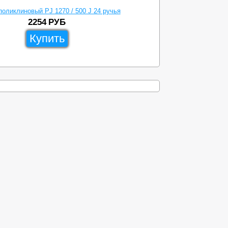
поликлиновый PJ 1270 / 500 J 24 ручья
2254
РУБ
Купить
ы
Доставка
Схема проезда
8-499-638-23-83
zipdetal@mechprivod.com
алоги
Адрес: г. Москва, ул. Нижние поля, д. 27
Время работы: Пн-Пт с 09:00 до 18:00