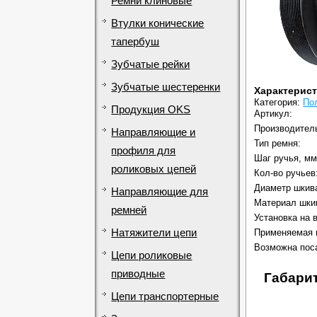
Ремни клиновые
Втулки конические
тапербуш
Зубчатые рейки
Зубчатые шестеренки
Характерис
Категория:
По
Продукция OKS
Артикул:
Производител
Направляющие и
Тип ремня:
профиля для
Шаг ручья, мм
роликовых цепей
Кол-во ручьев
Диаметр шкив
Направляющие для
Материал шки
ремней
Установка на 
Натяжители цепи
Применяемая 
Возможна поса
Цепи роликовые
приводные
Габарит
Цепи транспортерные