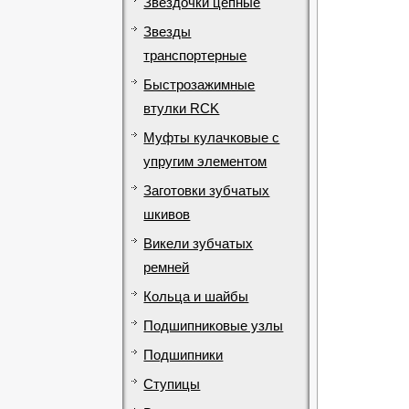
Звездочки цепные
Звезды
транспортерные
Быстрозажимные
втулки RCK
Муфты кулачковые с
упругим элементом
Заготовки зубчатых
шкивов
Викели зубчатых
ремней
Кольца и шайбы
Подшипниковые узлы
Подшипники
Ступицы