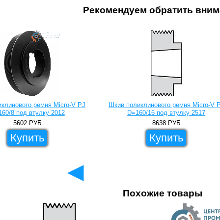
Рекомендуем обратить вним
клинового ремня Micro-V PJ
Шкив поликлинового ремня Micro-V 
60/8 под втулку 2012
D=160/16 под втулку 2517
5602
РУБ
8638
РУБ
Купить
Купить
◄
Похожие товары