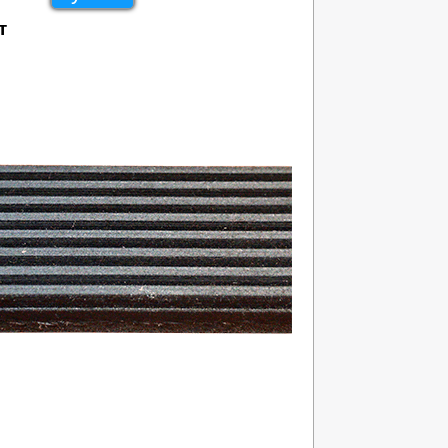
т
952