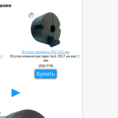
ание
Втулка тапербуш 2517x15 мм
Втулка тапе
PJ
Втулка коническая taper lock 2517 на вал 15
Втулка коническая ta
мм
1550
РУБ
11
Купить
Ку
►