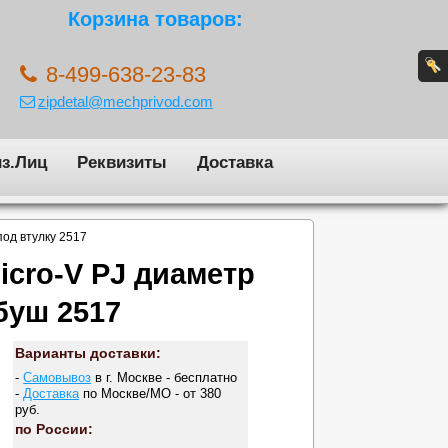
Корзина товаров:
8-499-638-23-83
zipdetal@mechprivod.com
з.Лиц
Реквизиты
Доставка
под втулку 2517
cro-V PJ диаметр
буш 2517
Варианты доставки:
-
Самовывоз
в г. Москве - бесплатно
-
Доставка
по Москве/МО - от 380
руб.
по России: