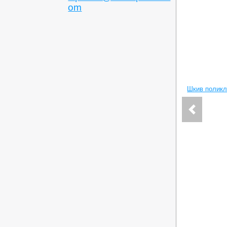
om
Шкив поликл