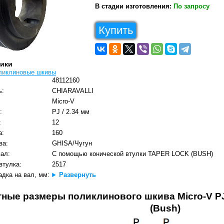
В стадии изготовления:
По запросу
Купить
тики
ликлиновые шкивы
48112160
ь:
CHIARAVALLI
Micro-V
:
PJ / 2.34 мм
:
12
а:
160
ва:
GHISA/Чугун
вал:
С помощью конической втулки TAPER LOCK (BUSH)
втулка:
2517
дка на вал, мм:
Развернуть
ные размеры поликлинового шкива Micro-V PJ 
(Bush)