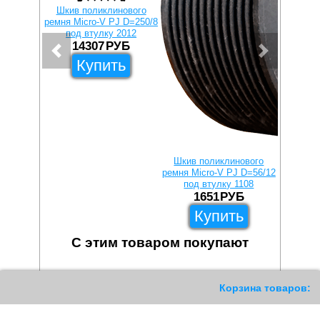
Шкив поликлинового
ремня Micro-V PJ D=250/8
под втулку 2012
14307
РУБ
Купить
Шкив поликлинового
Шкив 
ремня Micro-V PJ D=56/12
ремня M
под втулку 1108
1
1651
РУБ
Купить
С этим товаром покупают
952
Корзина товаров: