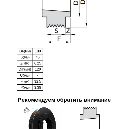
De(мм)
180
S(мм)
45
Z(мм)
6.25
Dm(мм)
120
U(мм)
-
F(мм)
32.5
P(мм)
3.38
Рекомендуем обратить внимание