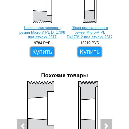
Шкив поликлинового
Шкив поликлинового
Втулка 
ремня Micro-V PL D=170/8
ремня Micro-V PL
под втулку 2517
D=170/12 под втулку 2517
Втулка 
lock 3
9784
РУБ
13219
РУБ
Купить
Купить
Похожие товары