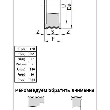
De(мм)
170
S(мм)
52
Z(мм)
17
Dm(мм)
-
U(мм)
146
F(мм)
86
P(мм)
7.75
Рекомендуем обратить внимание