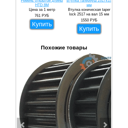
Ремень открытой длины
Втулка тапербуш 2517x15
Втулка 
HTD 8M
мм
Цена за 1 метр
Втулка коническая taper
Втулка 
lock 2517 на вал 15 мм
lock 2
761
РУБ
1550
РУБ
Купить
Купить
Похожие товары