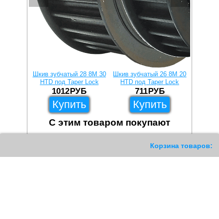
Шкив зубчатый 28 8M 30
Шкив зубчатый 26 8M 20
Шкив зу
HTD под Taper Lock
HTD под Taper Lock
HTD п
1012
РУБ
711
РУБ
6
Купить
Купить
С этим товаром покупают
4580
Корзина товаров: