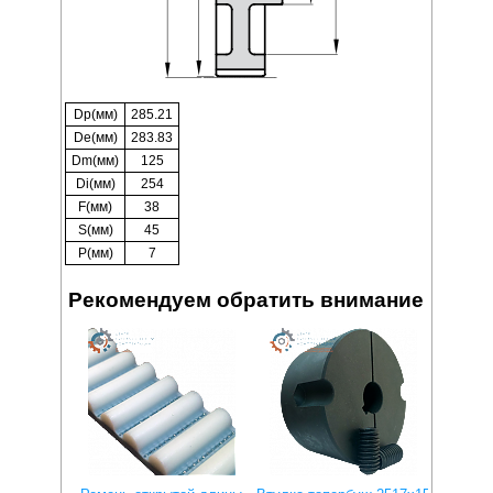
Dp(мм)
285.21
De(мм)
283.83
Dm(мм)
125
Di(мм)
254
F(мм)
38
S(мм)
45
P(мм)
7
Рекомендуем обратить внимание