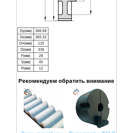
Dp(мм)
366.69
De(мм)
365.32
Dm(мм)
125
Di(мм)
336
F(мм)
28
S(мм)
45
P(мм)
12
Рекомендуем обратить внимание