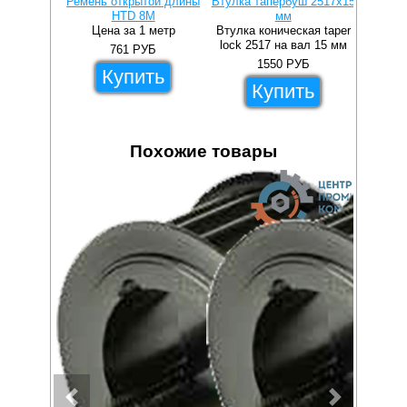
Ремень открытой длины
Втулка тапербуш 2517x15
Втулка 
HTD 8M
мм
Цена за 1 метр
Втулка коническая taper
Втулка 
lock 2517 на вал 15 мм
lock 2
761
РУБ
1550
РУБ
Купить
Купить
Похожие товары