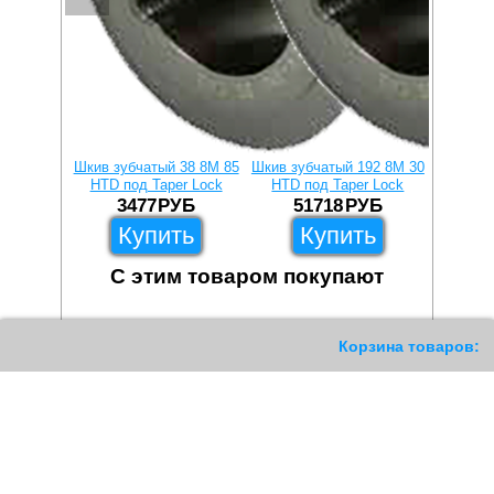
Шкив зубчатый 38 8M 85
Шкив зубчатый 192 8M 30
Шкив зу
HTD под Taper Lock
HTD под Taper Lock
HTD п
3477
РУБ
51718
РУБ
1
Купить
Купить
С этим товаром покупают
4580
Корзина товаров: